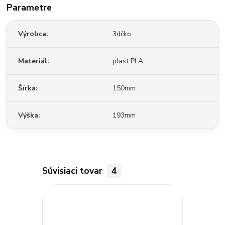
Parametre
Výrobca
3dčko
Materiál
plast PLA
Šírka
150mm
Výška
193mm
Súvisiaci tovar
4