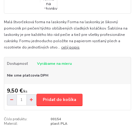
Malá štvorčeková forma na laskonky Forma na laskonky je šikovný
pomocník pri pečení týchto obľúbených sladkých koláčikov. Šablóna na
laskonky je pre každého kto rád pečie a tiež pre všetky profesionálne
cukrárky. Formu jednoducho položíte na papierom vystlaný plech a
rozotriete do jednotlivých otvo...
celý popis
Dostupnosť
Vyrábame na mieru
Nie sme platcovia DPH
9,50 €
/
ks
Pridať do košíka
Číslo produktu:
00154
Materiál:
plast PLA