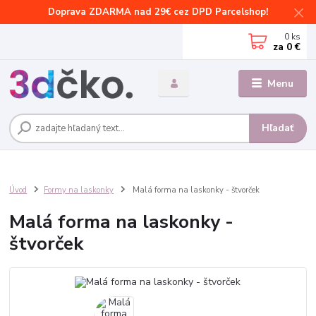
Doprava ZDARMA nad 29€ cez DPD Parcelshop!
0
ks
za
0 €
Menu
Hľadať
Úvod
Formy na laskonky
Malá forma na laskonky - štvorček
Malá forma na laskonky -
štvorček