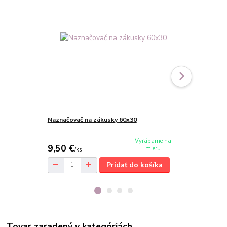
Naznačovač na zákusky 60x30
Dvojbalenie
Vyrábame na
9,50 €
17 €
mieru
/
ks
/
ks
Pridať do košíka
Tovar zaradený v kategóriách