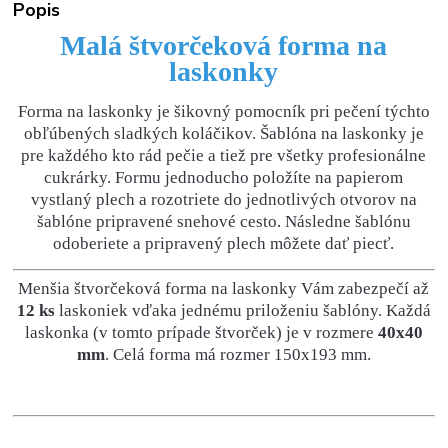
Popis
Malá štvorčeková forma na
laskonky
Forma na laskonky je šikovný pomocník pri pečení týchto
obľúbených sladkých koláčikov. Šablóna na laskonky je
pre každého kto rád pečie a tiež pre všetky profesionálne
cukrárky. Formu jednoducho položíte na papierom
vystlaný plech a rozotriete do jednotlivých otvorov na
šablóne pripravené snehové cesto. Následne šablónu
odoberiete a pripravený plech môžete dať piecť.
Menšia štvorčeková forma na laskonky Vám zabezpečí až
12 ks
laskoniek vďaka jednému priloženiu šablóny. Každá
laskonka (v tomto prípade štvorček) je v rozmere
40x40
mm
. Celá forma má rozmer 150x193 mm.