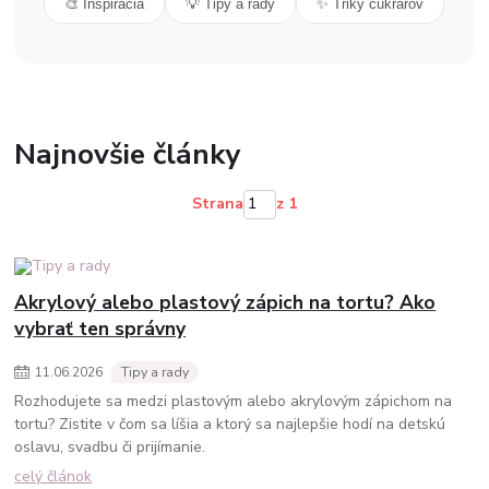
🎨 Inšpirácia
💡 Tipy a rady
✨ Triky cukrárov
Najnovšie články
Strana
z 1
Akrylový alebo plastový zápich na tortu? Ako
vybrať ten správny
11
.
06
.
2026
Tipy a rady
Rozhodujete sa medzi plastovým alebo akrylovým zápichom na
tortu? Zistite v čom sa líšia a ktorý sa najlepšie hodí na detskú
oslavu, svadbu či prijímanie.
celý článok