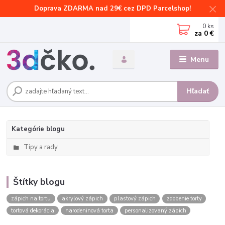
Doprava ZDARMA nad 29€ cez DPD Parcelshop!
0
ks
za
0 €
Menu
Hľadať
Kategórie blogu
Tipy a rady
Štítky blogu
zápich na tortu
akrylový zápich
plastový zápich
zdobenie torty
tortová dekorácia
narodeninová torta
personalizovaný zápich