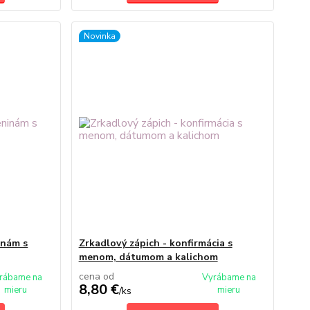
Novinka
inám s
Zrkadlový zápich - konfirmácia s
menom, dátumom a kalichom
cena od
rábame na
Vyrábame na
8,80 €
mieru
mieru
/
ks