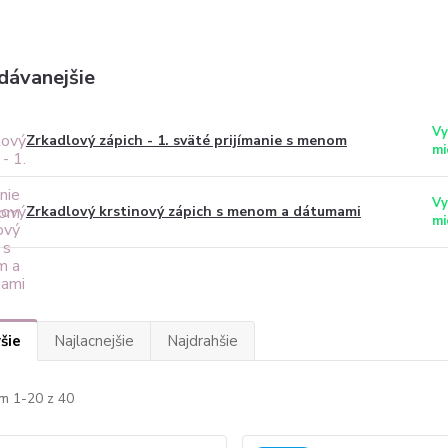
dávanejšie
Vy
Zrkadlový zápich - 1. sväté prijímanie s menom
mi
Vy
Zrkadlový krstinový zápich s menom a dátumami
mi
šie
Najlacnejšie
Najdrahšie
m 1-20 z 40