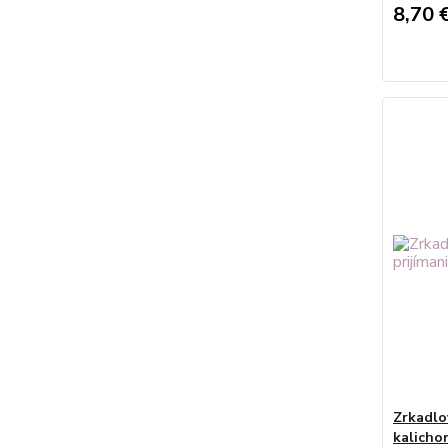
8,70 
Zrkadlov
kalicho