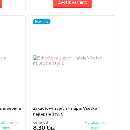
Zvoliť variant
Novinka
y s menom a
Zrkadlový zápich - nápis Všetko
najlepšie štýl 5
cena od
rábame na
Vyrábame na
8,30 €
mieru
mieru
/
ks