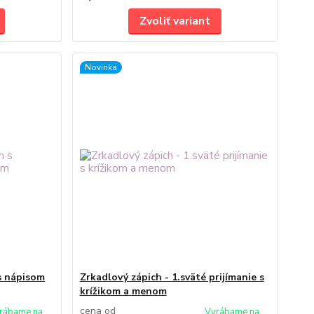
Zvoliť variant
Novinka
s nápisom
Zrkadlový zápich - 1.sväté prijímanie s
krížikom a menom
cena od
rábame na
Vyrábame na