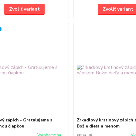
Zvoliť variant
Zvoliť variant
vý zápich - Gratulujeme s
Zrkadlový krstinový zápich 
nou čiapkou
Božie dieťa a menom
cena od
Vyrábame na
Vy