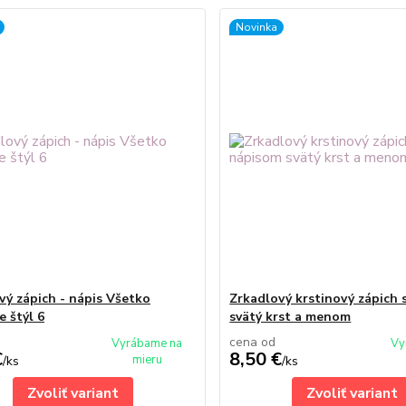
Novinka
vý zápich - nápis Všetko
Zrkadlový krstinový zápich 
e štýl 6
svätý krst a menom
cena od
Vyrábame na
Vy
€
8,50 €
mieru
/
ks
/
ks
Zvoliť variant
Zvoliť variant