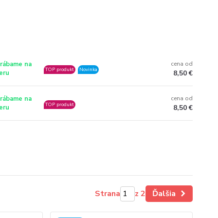
rábame na
cena od
TOP produkt
Novinka
eru
8,50 €
rábame na
cena od
TOP produkt
eru
8,50 €
Strana
z 2
Ďalšia