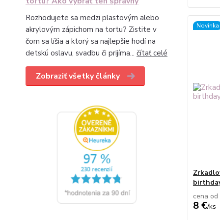
tortu? Ako vybrať ten správny
Rozhodujete sa medzi plastovým alebo
Novinka
akrylovým zápichom na tortu? Zistite v
čom sa líšia a ktorý sa najlepšie hodí na
detskú oslavu, svadbu či prijíma...
čítať celé
Zobraziť všetky články
Zrkadlo
birthday
cena od
8 €
/
ks