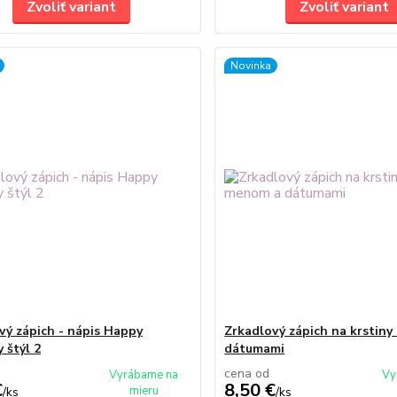
Zvoliť variant
Zvoliť variant
Novinka
vý zápich - nápis Happy
Zrkadlový zápich na krstin
 štýl 2
dátumami
cena od
Vyrábame na
Vy
€
8,50 €
mieru
/
ks
/
ks