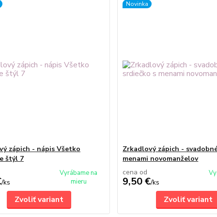
Novinka
vý zápich - nápis Všetko
Zrkadlový zápich - svadobné
e štýl 7
menami novomanželov
cena od
Vyrábame na
Vy
€
9,50 €
mieru
/
ks
/
ks
Zvoliť variant
Zvoliť variant