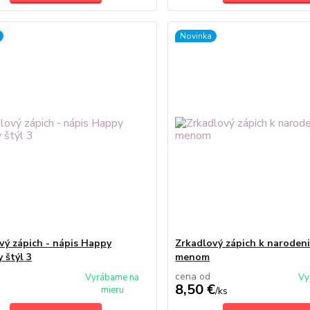
Novinka
vý zápich - nápis Happy
Zrkadlový zápich k naroden
 štýl 3
menom
cena od
Vyrábame na
Vy
8,50 €
mieru
/
ks