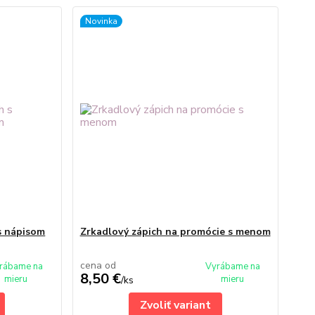
Novinka
s nápisom
Zrkadlový zápich na promócie s menom
cena od
rábame na
Vyrábame na
8,50 €
mieru
mieru
/
ks
Zvoliť variant