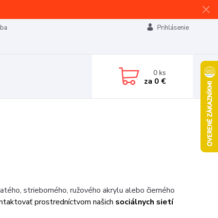
tba
Prihlásenie
0
ks
za
0 €
atého, strieborného, ružového akrylu alebo čierného
ntaktovať prostredníctvom našich
sociálnych sietí