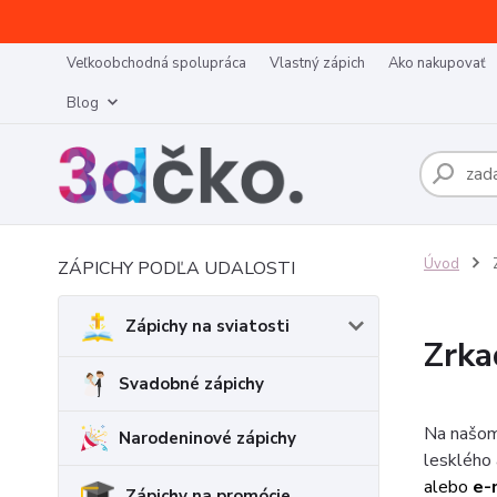
Veľkoobchodná spolupráca
Vlastný zápich
Ako nakupovať
Blog
Úvod
Z
ZÁPICHY PODĽA UDALOSTI
Zápichy na sviatosti
Zrka
Svadobné zápichy
Na našom
Narodeninové zápichy
lesklého 
alebo
e-
Zápichy na promócie