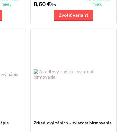
8,60 €
mieru
mieru
/
ks
Zvoliť variant
nápis
Zrkadlový zápich - sviatosť birmovania