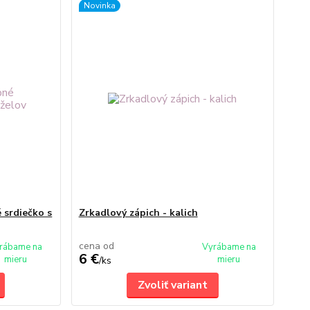
Novinka
 srdiečko s
Zrkadlový zápich - kalich
cena od
rábame na
Vyrábame na
6 €
mieru
mieru
/
ks
Zvoliť variant