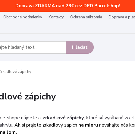
Doprava ZDARMA nad 29€ cez DPD Parcelshop!
Obchodné podmienky
Kontakty
Ochrana súkromia
Doprava a pla
Hľadať
rkadlové zápichy
dlové zápichy
 e-shope nájdete aj
zrkadlové zápichy,
ktoré sú vyrábané zo zl
akrylu.
Ak si prajete zrkadlový zápich
na mieru
neváhajte nás ko
mailom.