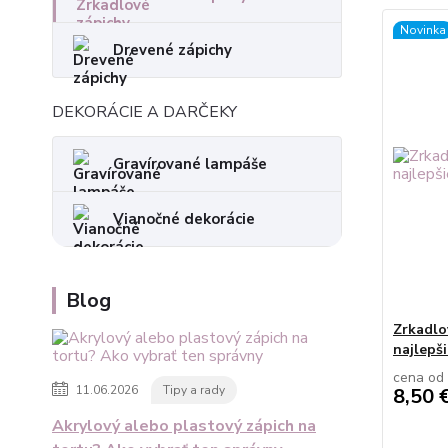
Novinka
Drevené zápichy
DEKORÁCIE A DARČEKY
Gravírované lampáše
Vianočné dekorácie
Blog
Zrkadlo
najlepši
cena od
11.06.2026
Tipy a rady
8,50 
Akrylový alebo plastový zápich na