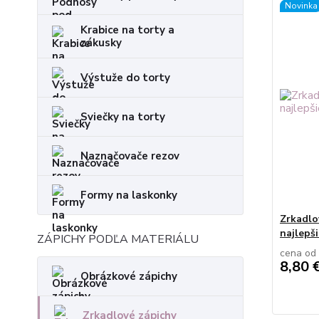
Novinka
Krabice na torty a
zákusky
Výstuže do torty
Sviečky na torty
Naznačovače rezov
Formy na laskonky
Zrkadlo
najlepši
ZÁPICHY PODĽA MATERIÁLU
cena od
8,80 
Obrázkové zápichy
Zrkadlové zápichy