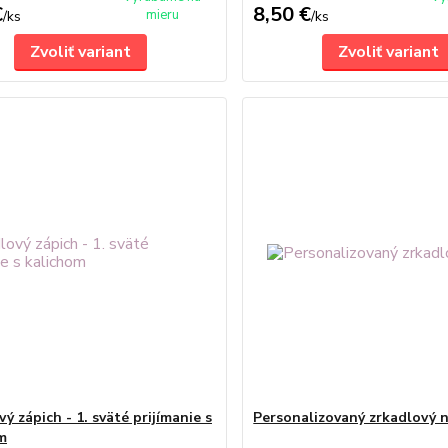
€
8,50 €
mieru
/
ks
/
ks
Zvoliť variant
Zvoliť variant
ý zápich - 1. sväté prijímanie s
Personalizovaný zrkadlový 
m