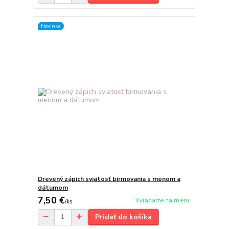
Novinka
Drevený zápich sviatosť birmovania s menom a
dátumom
7,50 €
Vyrábame na mieru
/
ks
Pridať do košíka