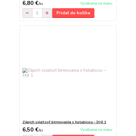
6,80 €
Vyrábame na mieru
/
ks
Pridať do košíka
Zápich sviatosť birmovania s holubicou – štýl 1
6,50 €
Vyrábame na mieru
/
ks