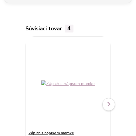
Súvisiaci tovar
4
Zápich s nápisom mamke
Zápich S lá