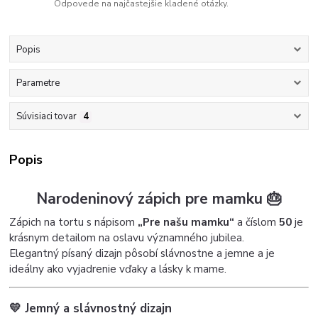
Odpovede na najčastejšie kladené otázky.
Popis
Parametre
Súvisiaci tovar
4
Popis
Narodeninový zápich pre mamku 🎂
Zápich na tortu s nápisom
„Pre našu mamku“
a číslom
50
je
krásnym detailom na oslavu významného jubilea.
Elegantný písaný dizajn pôsobí slávnostne a jemne a je
ideálny ako vyjadrenie vďaky a lásky k mame.
💛 Jemný a slávnostný dizajn