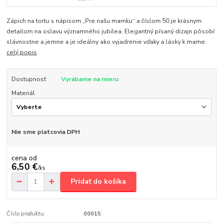
Zápich na tortu s nápisom „Pre našu mamku“ a číslom 50 je krásnym
detailom na oslavu významného jubilea. Elegantný písaný dizajn pôsobí
slávnostne a jemne a je ideálny ako vyjadrenie vďaky a lásky k mame.
celý popis
Dostupnosť
Vyrábame na mieru
Materiál
Nie sme platcovia DPH
cena od
6,50 €
/
ks
Pridať do košíka
Číslo produktu:
00015