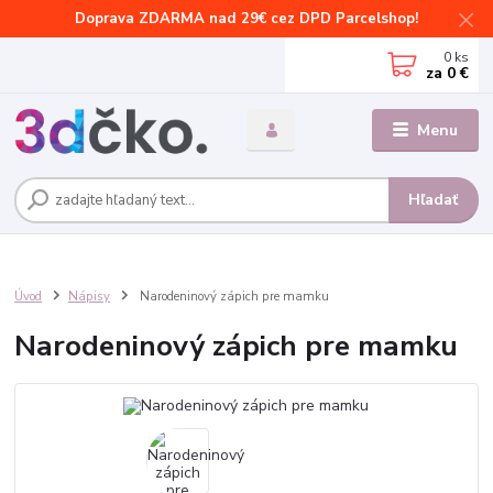
Doprava ZDARMA nad 29€ cez DPD Parcelshop!
0
ks
za
0 €
Menu
Hľadať
Úvod
Nápisy
Narodeninový zápich pre mamku
Narodeninový zápich pre mamku