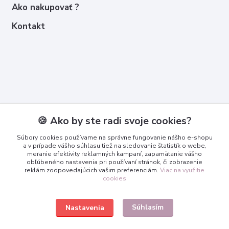
Ako nakupovať ?
Kontakt
Kontakty
🍪 Ako by ste radi svoje cookies?
Zákaznícka podpora
Súbory cookies používame na správne fungovanie nášho e-shopu
+421 950 365 567
a v prípade vášho súhlasu tiež na sledovanie štatistík o webe,
meranie efektivity reklamných kampaní, zapamätanie vášho
obľúbeného nastavenia pri používaní stránok, či zobrazenie
info@3dcko.sk
reklám zodpovedajúcich vašim preferenciám.
Viac na využitie
cookies
Súhlasím
Nastavenia