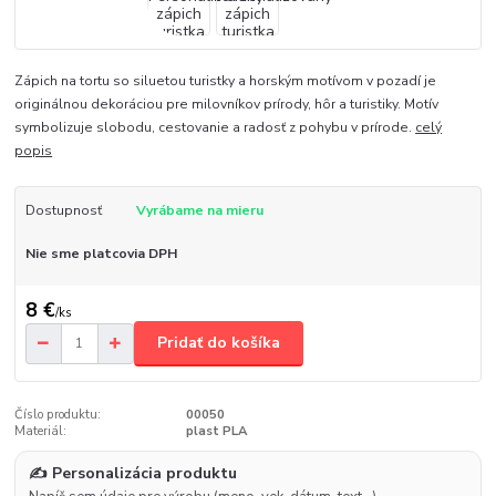
Zápich na tortu so siluetou turistky a horským motívom v pozadí je
originálnou dekoráciou pre milovníkov prírody, hôr a turistiky. Motív
symbolizuje slobodu, cestovanie a radosť z pohybu v prírode.
celý
popis
Dostupnosť
Vyrábame na mieru
Nie sme platcovia DPH
8 €
/
ks
Pridať do košíka
Číslo produktu:
00050
Materiál:
plast PLA
✍️ Personalizácia produktu