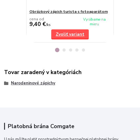
Obrázkový zápich turista s fotoaparátom
Personalizo
cena od
Vyrábame na
9,40 €
8,50 €
mieru
/
ks
/
ks
Zvoliť variant
Tovar zaradený v kategóriách
Narodeninové zápichy
Platobná brána Comgate
U nás môžte platiť prostredníctvom bezpečnej platobnej brány