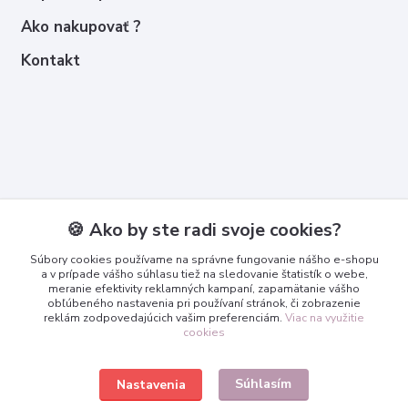
Ako nakupovať ?
Kontakt
Kontakty
🍪 Ako by ste radi svoje cookies?
Zákaznícka podpora
Súbory cookies používame na správne fungovanie nášho e-shopu
+421 950 365 567
a v prípade vášho súhlasu tiež na sledovanie štatistík o webe,
meranie efektivity reklamných kampaní, zapamätanie vášho
obľúbeného nastavenia pri používaní stránok, či zobrazenie
info@3dcko.sk
reklám zodpovedajúcich vašim preferenciám.
Viac na využitie
cookies
Súhlasím
Nastavenia