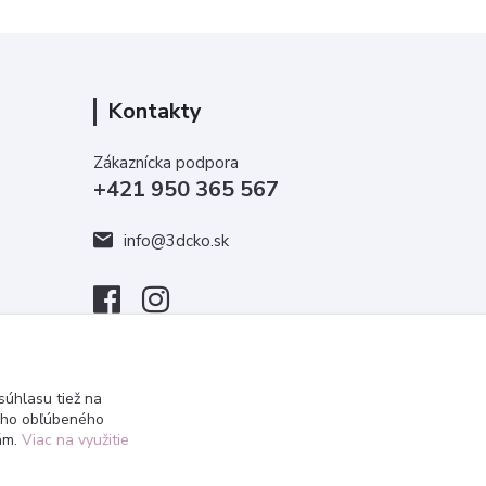
Kontakty
Zákaznícka podpora
+421 950 365 567
info@3dcko.sk
úhlasu tiež na
ášho obľúbeného
iám.
Viac na využitie