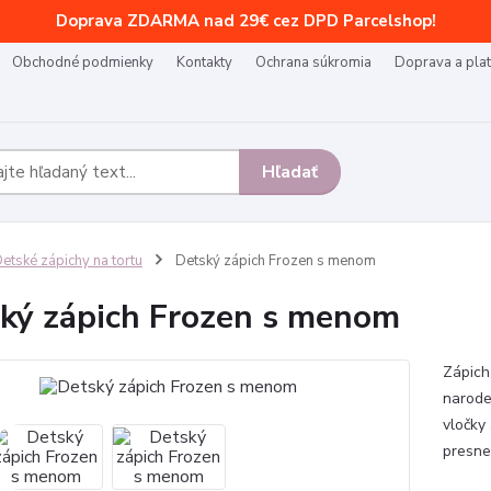
Doprava ZDARMA nad 29€ cez DPD Parcelshop!
Obchodné podmienky
Kontakty
Ochrana súkromia
Doprava a pla
Hľadať
etské zápichy na tortu
Detský zápich Frozen s menom
ký zápich Frozen s menom
Zápich
narode
vločky
presne