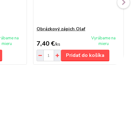
Obrázkový zápich Olaf
Ob
ce
rábame na
Vyrábame na
7,40 €
9,
mieru
mieru
/
ks
Pridať do košíka