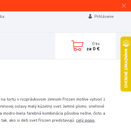
tba
Prihlásenie
0
ks
za
0 €
 na tortu v rozprávkovom zimnom Frozen motíve vytvorí z
ninovej oslavy malý kúzelný svet. Jemné písmo, snehové
 a modro‑biela farebná kombinácia pôsobia nežne, čisto a
 tak, ako si deti svet Frozen predstavujú.
celý popis