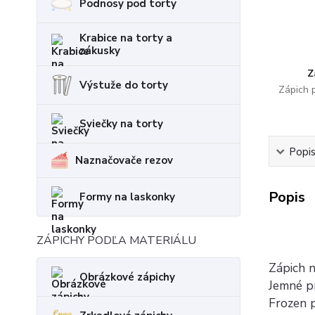
Podnosy pod torty
Krabice na torty a
zákusky
Z
Výstuže do torty
Zápich 
Sviečky na torty
Popi
Naznačovače rezov
Popis
Formy na laskonky
ZÁPICHY PODĽA MATERIÁLU
Zápich 
Obrázkové zápichy
Jemné pí
Frozen 