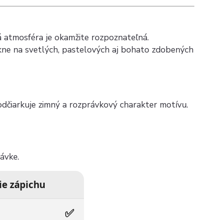
á atmosféra je okamžite rozpoznateľná.
ikne na svetlých, pastelových aj bohato zdobených
odčiarkuje zimný a rozprávkový charakter motívu.
ávke.
ie zápichu
✅