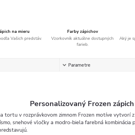
ápich na mieru
Farby zápichov
podľa Vašich predstáv.
Vzorkovník aktuálne dostupných
Aký je 
farieb.
s
Parametre
Personalizovaný Frozen zápic
na tortu v rozprávkovom zimnom Frozen motíve vytvorí z 
smo, snehové vločky a modro‑biela farebná kombinácia pôs
predstavujú.