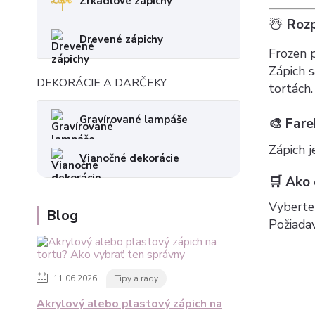
Zrkadlové zápichy
☃️
Rozp
Drevené zápichy
Frozen p
Zápich s
DEKORÁCIE A DARČEKY
tortách.
Gravírované lampáše
🎨 Far
Zápich j
Vianočné dekorácie
🛒 Ako
Vyberte 
Blog
Požiada
11.06.2026
Tipy a rady
Akrylový alebo plastový zápich na