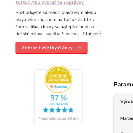
tortu? Ako vybrať ten správny
Rozhodujete sa medzi plastovým alebo
akrylovým zápichom na tortu? Zistite v
čom sa líšia a ktorý sa najlepšie hodí na
detskú oslavu, svadbu či prijíma...
čítať celé
Zobraziť všetky články
Param
Výro
Mater