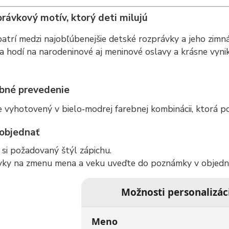
rávkový motív, ktorý deti milujú
atrí medzi najobľúbenejšie detské rozprávky a jeho zimn
a hodí na narodeninové aj meninové oslavy a krásne vyn
ebné prevedenie
e vyhotovený v bielo‑modrej farebnej kombinácii, ktorá p
 objednať
si požadovaný štýl zápichu.
vky na zmenu mena a veku uveďte do poznámky v objedn
Možnosti personalizác
Meno