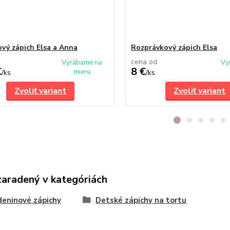
vý zápich Elsa a Anna
Rozprávkový zápich Elsa
cena od
Vyrábame na
Vy
€
8 €
mieru
/
ks
/
ks
Zvoliť variant
Zvoliť variant
zaradený v kategóriách
eninové zápichy
Detské zápichy na tortu