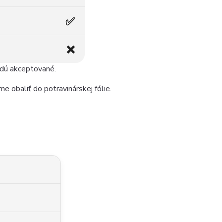
✅
❌
udú akceptované.
e obaliť do potravinárskej fólie.