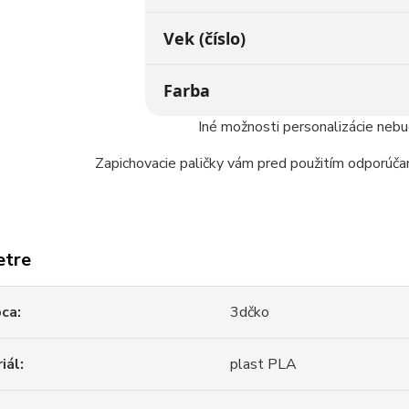
Vek (číslo)
Farba
Iné možnosti personalizácie neb
Zapichovacie paličky vám pred použitím odporúčam
etre
bca
3dčko
iál
plast PLA