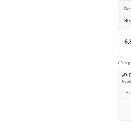
Dos
Nie
6,
Číslo p
✍️ 
Napíš