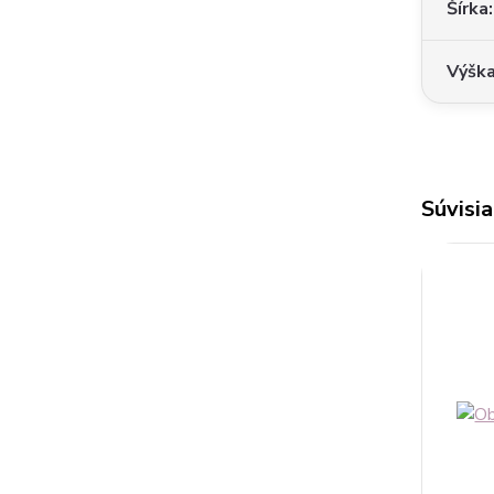
Šírka
Výšk
Súvisia