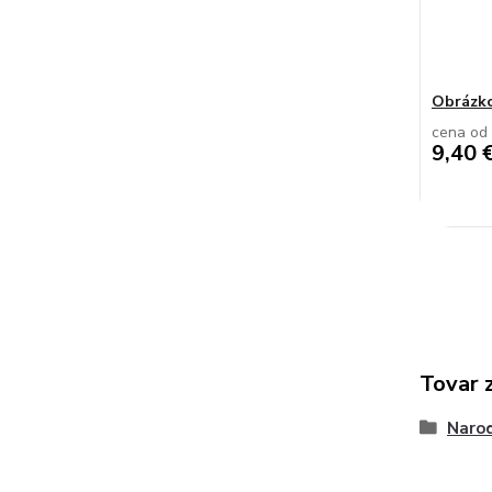
Obrázko
cena od
9,40 
Tovar 
Narod