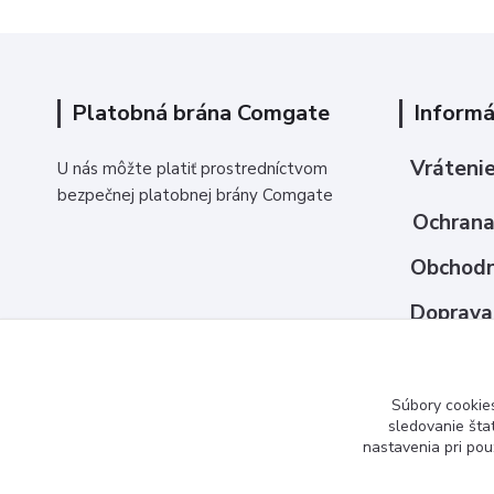
Platobná brána Comgate
Informá
Vrátenie
U nás môžte platiť prostredníctvom
bezpečnej platobnej brány Comgate
Ochrana
Obchodn
Doprava
Ako nak
Kontakt
Súbory cookie
sledovanie šta
nastavenia pri pou