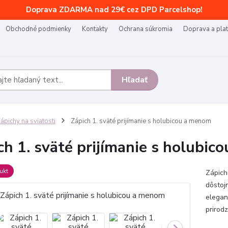
Doprava ZDARMA nad 29€ cez DPD Parcelshop!
Obchodné podmienky
Kontakty
Ochrana súkromia
Doprava a pla
Hľadať
ápichy na sviatosti
Zápich 1. sväté prijímanie s holubicou a menom
ch 1. sväté prijímanie s holubi
ukt
Zápich
dôstoj
elegan
prirod