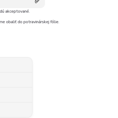
✅
udú akceptované.
e obaliť do potravinárskej fólie.