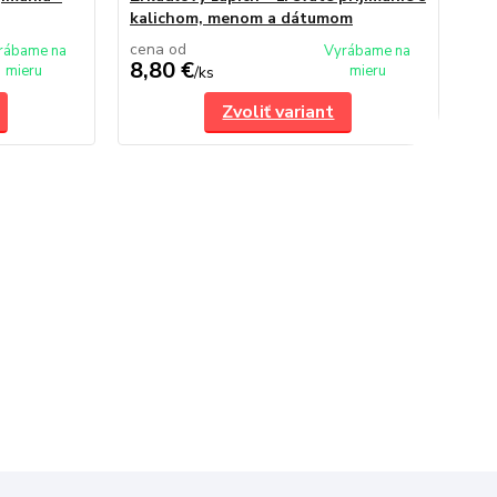
kalichom, menom a dátumom
kr
cena od
ce
rábame na
Vyrábame na
8,80 €
8,
mieru
mieru
/
ks
Zvoliť variant