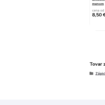
menom
cena od
8,50 
Tovar 
Zápic