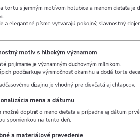
na tortu s jemným motívom holubice a menom dieťaťa je
a.
nie a elegantné písmo vytvárajú pokojný, slávnostný doj
vnostný motív s hlbokým významom
äté prijímanie je významným duchovným míľnikom.
ápich podčiarkuje výnimočnosť okamihu a dodá torte dece
dčasovému dizajnu je vhodný pre dievčatá aj chlapcov.
sonalizácia mena a dátumu
e možné doplniť o meno dieťaťa a prípadne aj dátum prvé
nou spomienkou na tento deň.
ebné a materiálové prevedenie