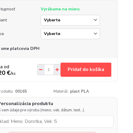
tupnosť
Vyrábame na mieru
iant
ba
 sme platcovia DPH
na od
Pridať do košíka
20 €
/
ks
roduktu:
00165
Materiál:
plast PLA
Personalizácia produktu
 sem údaje pre výrobu (meno, vek, dátum, text…).