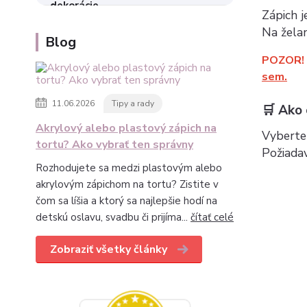
Zápich j
Na želan
Blog
POZOR!
sem.
11.06.2026
Tipy a rady
🛒 Ako
Akrylový alebo plastový zápich na
Vyberte 
tortu? Ako vybrať ten správny
Požiada
Rozhodujete sa medzi plastovým alebo
akrylovým zápichom na tortu? Zistite v
čom sa líšia a ktorý sa najlepšie hodí na
detskú oslavu, svadbu či prijíma...
čítať celé
Zobraziť všetky články