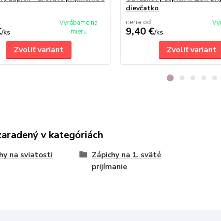
dievčatko
cena od
Vyrábame na
Vy
€
9,40 €
mieru
/
ks
/
ks
Zvoliť variant
Zvoliť variant
zaradený v kategóriách
hy na sviatosti
Zápichy na 1. sväté
prijímanie