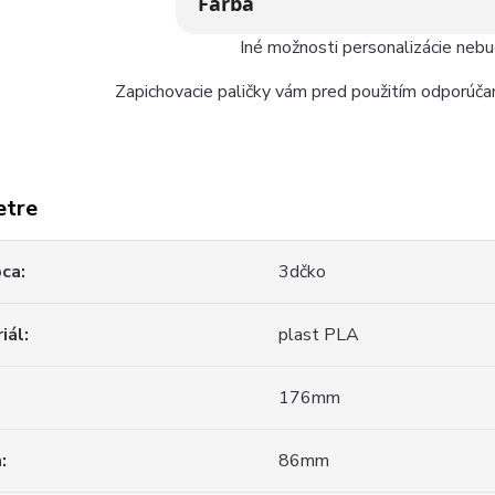
Farba
Iné možnosti personalizácie neb
Zapichovacie paličky vám pred použitím odporúčam
etre
bca
3dčko
iál
plast PLA
176mm
a
86mm