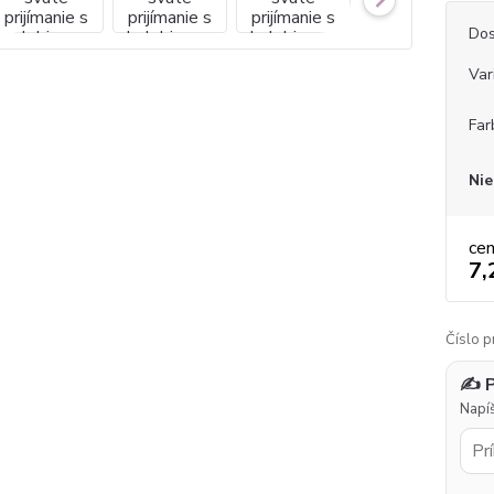
Dos
Var
Far
Nie
ce
7,
Číslo p
✍️ 
Napíš