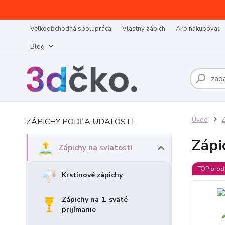
Veľkoobchodná spolupráca
Vlastný zápich
Ako nakupovať
Blog
Úvod
Z
ZÁPICHY PODĽA UDALOSTI
Zápi
Zápichy na sviatosti
TOP prod
Krstinové zápichy
Zápichy na 1. sväté
prijímanie