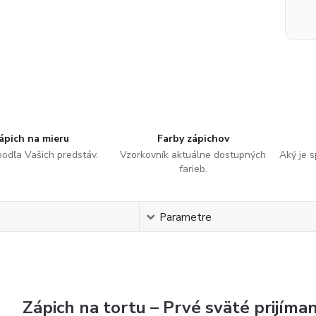
ápich na mieru
Farby zápichov
podľa Vašich predstáv.
Vzorkovník aktuálne dostupných
Aký je 
farieb.
s
Parametre
Zápich na tortu – Prvé sväté prijíma