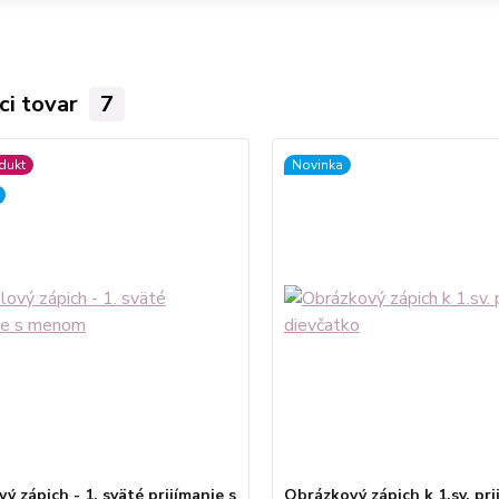
ci tovar
7
dukt
Novinka
ý zápich - 1. sväté prijímanie s
Obrázkový zápich k 1.sv. pri