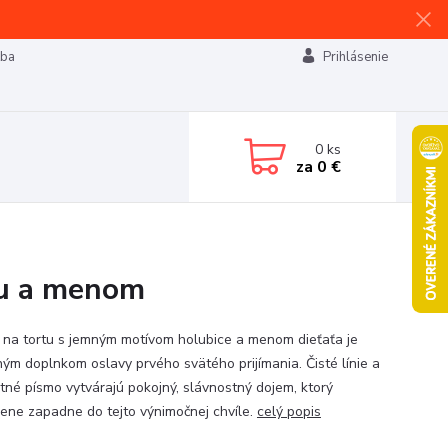
tba
Prihlásenie
0
ks
za
0 €
cou a menom
 na tortu s jemným motívom holubice a menom dieťaťa je
ným doplnkom oslavy prvého svätého prijímania. Čisté línie a
tné písmo vytvárajú pokojný, slávnostný dojem, ktorý
zene zapadne do tejto výnimočnej chvíle.
celý popis