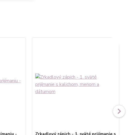
No
jímaniu -
Zrkadlový zápich - 1. sväté prijímanie s
Zrk