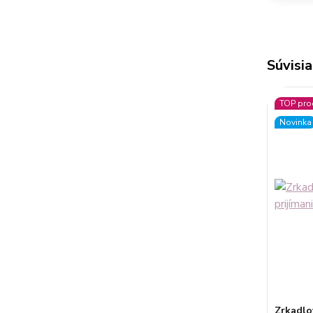
Súvisia
TOP pro
Novinka
Zrkadlov