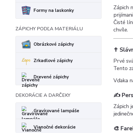
Zápich 
Formy na laskonky
prijímani
Čisté lí
ZÁPICHY PODĽA MATERIÁLU
chvíle.
Obrázkové zápichy
✝️ Slá
Prvé sv
Zrkadlové zápichy
Tento z
Drevené zápichy
Vďaka na
✍️ Per
DEKORÁCIE A DARČEKY
Zápich j
Gravírované lampáše
jedineč
Vianočné dekorácie
🎨 Far