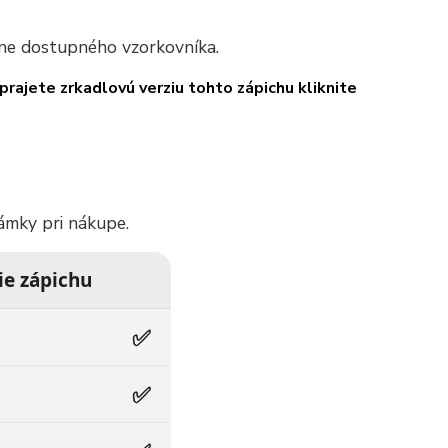
álne dostupného vzorkovníka.
 prajete zrkadlovú verziu tohto zápichu kliknite
ámky pri nákupe.
ie zápichu
✅
✅