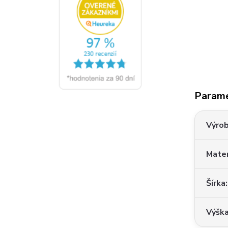
Param
Výro
Mater
Šírka
Výšk