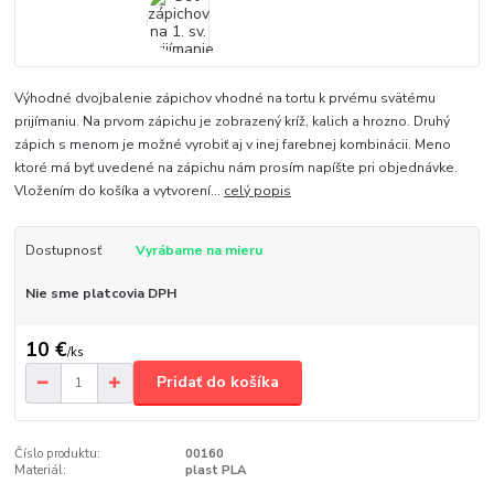
Výhodné dvojbalenie zápichov vhodné na tortu k prvému svätému
prijímaniu. Na prvom zápichu je zobrazený kríž, kalich a hrozno. Druhý
zápich s menom je možné vyrobiť aj v inej farebnej kombinácii. Meno
ktoré má byť uvedené na zápichu nám prosím napíšte pri objednávke.
Vložením do košíka a vytvorení...
celý popis
Dostupnosť
Vyrábame na mieru
Nie sme platcovia DPH
10 €
/
ks
Pridať do košíka
Číslo produktu:
00160
Materiál:
plast PLA