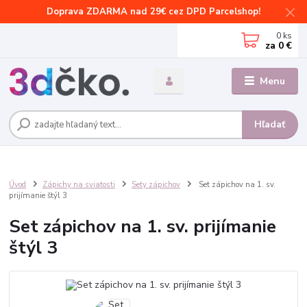
Doprava ZDARMA nad 29€ cez DPD Parcelshop!
0
ks
za
0 €
Menu
Hľadať
Úvod
Zápichy na sviatosti
Sety zápichov
Set zápichov na 1. sv.
prijímanie štýl 3
Set zápichov na 1. sv. prijímanie
štýl 3