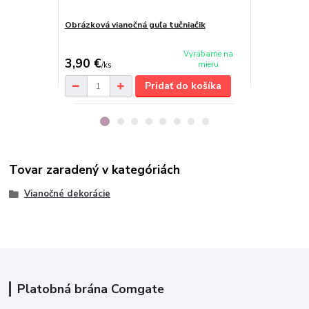
Obrázková vianočná guľa tučniačik
Vianočná oz
Vyrábame na
3,90 €
4 €
mieru
/
ks
/
ks
Pridať do košíka
Tovar zaradený v kategóriách
Vianočné dekorácie
Platobná brána Comgate