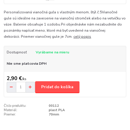
Personalizovaná vianočná guľa s vlastným menom, štýl č.5Vianočné
gule sú ideálne na zavesenie na vianočný stromček alebo na vetvičku vo
váze. Balenie obsahuje 1 ozdobu.Pri objednávke nám nezabudnite do
poznámky napísať meno, ktoré má byť uvedené na vianočnej
dekorácii. Priemer vianočnej gule je 7cm.
celý popis
Dostupnosť
Vyrábame na mieru
Nie sme platcovia DPH
2,90 €
/
ks
Pridať do košíka
Číslo produktu:
00112
Materiál:
plast PLA
Priemer:
70mm