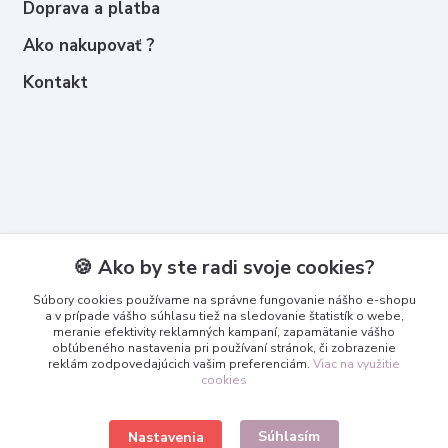
Doprava a platba
Ako nakupovať ?
Kontakt
Kontakty
🍪 Ako by ste radi svoje cookies?
Zákaznícka podpora
Súbory cookies používame na správne fungovanie nášho e-shopu
+421 950 365 567
a v prípade vášho súhlasu tiež na sledovanie štatistík o webe,
meranie efektivity reklamných kampaní, zapamätanie vášho
obľúbeného nastavenia pri používaní stránok, či zobrazenie
info@3dcko.sk
reklám zodpovedajúcich vašim preferenciám.
Viac na využitie
cookies
Súhlasím
Nastavenia