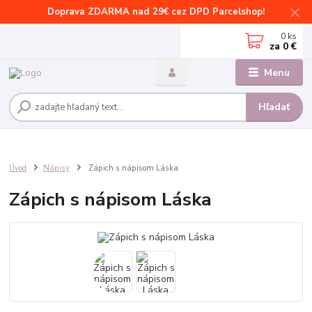
Doprava ZDARMA nad 29€ cez DPD Parcelshop!
0
ks
za
0 €
Menu
Hľadať
Úvod
Nápisy
Zápich s nápisom Láska
Zápich s nápisom Láska