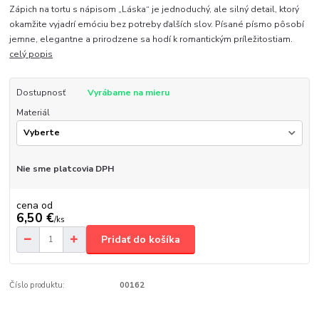
Zápich na tortu s nápisom „Láska“ je jednoduchý, ale silný detail, ktorý
okamžite vyjadrí emóciu bez potreby ďalších slov. Písané písmo pôsobí
jemne, elegantne a prirodzene sa hodí k romantickým príležitostiam.
celý popis
Dostupnosť
Vyrábame na mieru
Materiál
Nie sme platcovia DPH
cena od
6,50 €
/
ks
Pridať do košíka
Číslo produktu:
00162