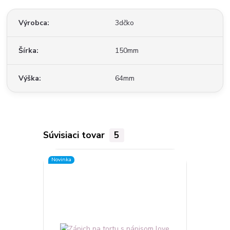
Výrobca
3dčko
Šírka
150mm
Výška
64mm
Súvisiaci tovar
5
Novinka