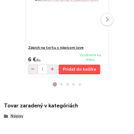
Zápich na tortu s nápisom love
Zápich S lá
Vyrábame na
6 €
6,50 €
mieru
/
ks
/
ks
Pridať do košíka
Tovar zaradený v kategóriách
Nápisy