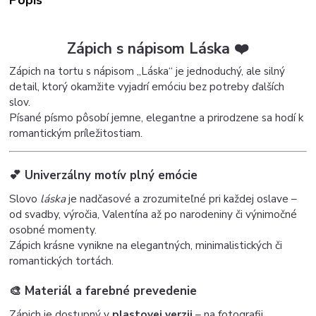
Zápich s nápisom Láska ❤️
Zápich na tortu s nápisom „Láska“ je jednoduchý, ale silný
detail, ktorý okamžite vyjadrí emóciu bez potreby ďalších
slov.
Písané písmo pôsobí jemne, elegantne a prirodzene sa hodí k
romantickým príležitostiam.
💕 Univerzálny motív plný emócie
Slovo
láska
je nadčasové a zrozumiteľné pri každej oslave –
od svadby, výročia, Valentína až po narodeniny či výnimočné
osobné momenty.
Zápich krásne vynikne na elegantných, minimalistických či
romantických tortách.
🎨 Materiál a farebné prevedenie
Zápich je dostupný v
plastovej verzii
– na fotografii