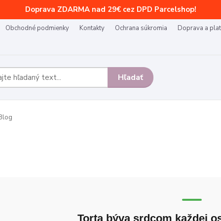
Doprava ZDARMA nad 29€ cez DPD Parcelshop!
Obchodné podmienky
Kontakty
Ochrana súkromia
Doprava a pla
Hľadať
Blog
Torta býva srdcom každej os