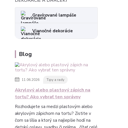
DEKORÁCIE A DARČEKY
Gravírované lampáše
Vianočné dekorácie
Blog
11.06.2026
Tipy a rady
Akrylový alebo plastový zápich na
tortu? Ako vybrať ten správny
Rozhodujete sa medzi plastovým alebo
akrylovým zápichom na tortu? Zistite v
čom sa líšia a ktorý sa najlepšie hodí na
detskú oslavu, svadbu či prijíma...
čítať celé