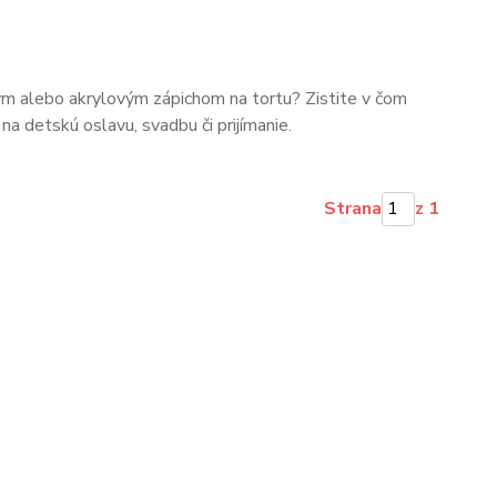
m alebo akrylovým zápichom na tortu? Zistite v čom
í na detskú oslavu, svadbu či prijímanie.
Strana
z 1