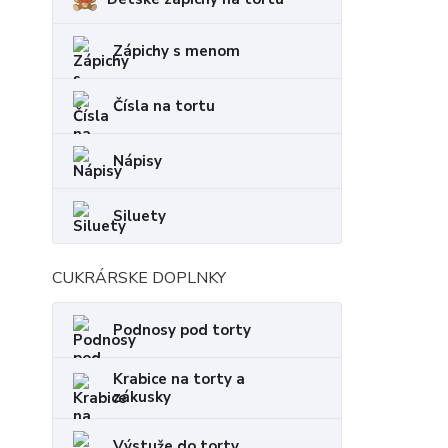
Zápichy s menom
Čísla na tortu
Nápisy
Siluety
CUKRÁRSKE DOPLNKY
Podnosy pod torty
Krabice na torty a
zákusky
Výstuže do torty