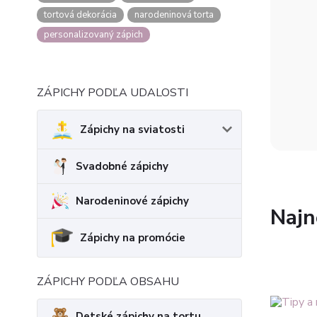
tortová dekorácia
narodeninová torta
personalizovaný zápich
ZÁPICHY PODĽA UDALOSTI
Zápichy na sviatosti
Svadobné zápichy
Narodeninové zápichy
Najn
Zápichy na promócie
ZÁPICHY PODĽA OBSAHU
Detské zápichy na tortu