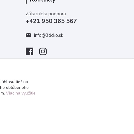
Zákaznícka podpora
+421 950 365 567
info@3dcko.sk
úhlasu tiež na
ášho obľúbeného
iám.
Viac na využitie