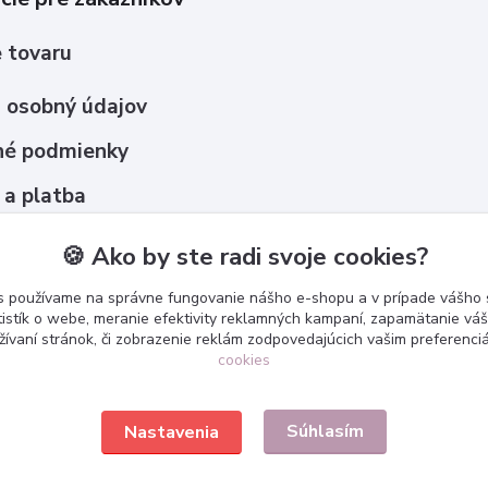
 tovaru
 osobný údajov
é podmienky
 a platba
upovať ?
🍪 Ako by ste radi svoje cookies?
s používame na správne fungovanie nášho e-shopu a v prípade vášho s
tistík o webe, meranie efektivity reklamných kampaní, zapamätanie v
žívaní stránok, či zobrazenie reklám zodpovedajúcich vašim preferenc
cookies
Súhlasím
Nastavenia