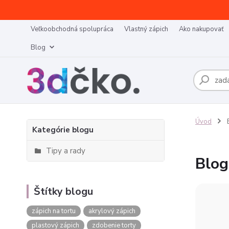
Veľkoobchodná spolupráca
Vlastný zápich
Ako nakupovať
Blog
Úvod
Kategórie blogu
Tipy a rady
Blog
Štítky blogu
zápich na tortu
akrylový zápich
plastový zápich
zdobenie torty