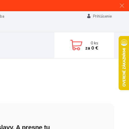
tba
Prihlásenie
0
ks
za
0 €
lavy. A presne tu