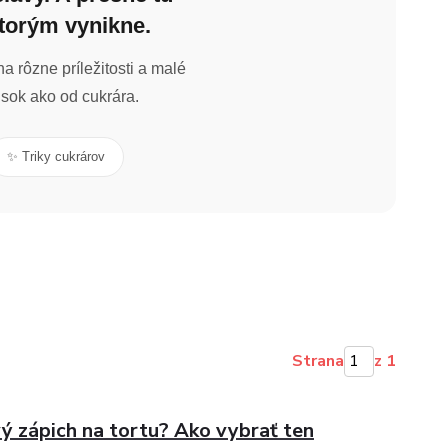
torým vynikne.
a rôzne príležitosti a malé
kúsok ako od cukrára.
✨ Triky cukrárov
Strana
z 1
ý zápich na tortu? Ako vybrať ten