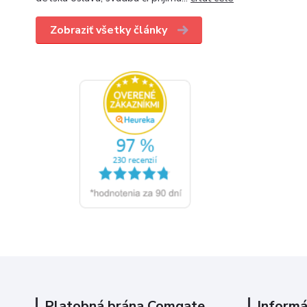
Zobraziť všetky články
Platobná brána Comgate
Informá