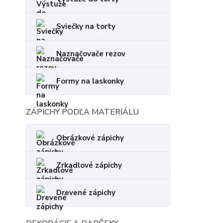
Sviečky na torty
Naznačovače rezov
Formy na laskonky
ZÁPICHY PODĽA MATERIÁLU
Obrázkové zápichy
Zrkadlové zápichy
Drevené zápichy