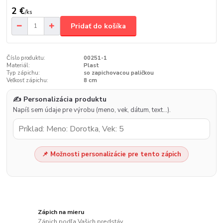
2 €
/
ks
Pridať do košíka
Číslo produktu:
00251-1
Materiál:
Plast
Typ zápichu:
so zapichovacou paličkou
Veľkosť zápichu:
8 cm
✍️ Personalizácia produktu
Napíš sem údaje pre výrobu (meno, vek, dátum, text…).
📌 Možnosti personalizácie pre tento zápich
Zápich na mieru
Zápich podľa Vašich predstáv.