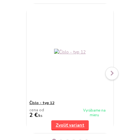
Číslo - typ 12
Číslo - typ 2
cena od
cena od
Vyrábame na
2 €
2 €
mieru
/
ks
/
ks
Zvoliť variant