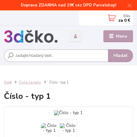
Doprava ZDARMA nad 29€ cez DPD Parcelshop!
0
ks
za
0 €
Menu
Hľadať
Úvod
Čísla na tortu
Číslo - typ 1
Číslo - typ 1