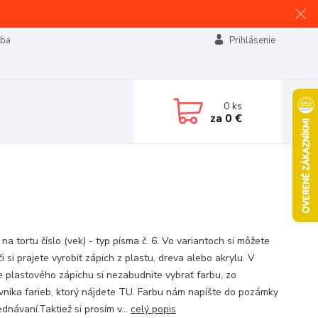
tba
Prihlásenie
0
ks
za
0 €
na tortu číslo (vek) - typ písma č. 6. Vo variantoch si môžete
 či si prajete vyrobiť zápich z plastu, dreva alebo akrylu. V
e plastového zápichu si nezabudnite vybrať farbu, zo
vníka farieb, ktorý nájdete TU. Farbu nám napíšte do pozámky
ednávaní.Taktiež si prosím v...
celý popis