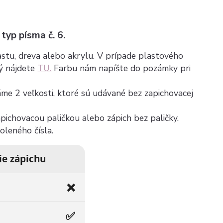
 typ písma č. 6.
plastu, dreva alebo akrylu. V prípade plastového
rý nájdete
TU.
Farbu nám napíšte do pozámky pri
máme 2 veľkosti, ktoré sú udávané bez zapichovacej
zapichovacou paličkou alebo zápich bez paličky.
voleného čísla.
ie zápichu
❌
✅