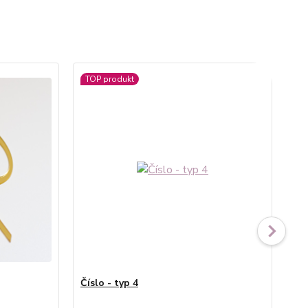
TOP produkt
Číslo - typ 4
Záp
me