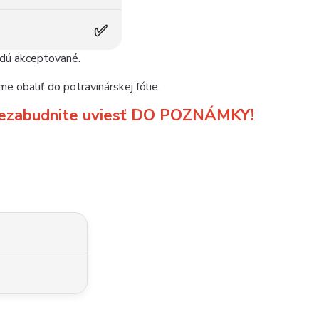
✅
udú akceptované.
e obaliť do potravinárskej fólie.
m nezabudnite uviesť DO POZNÁMKY!