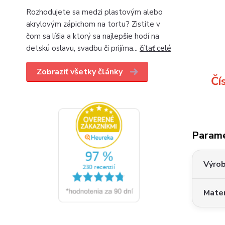
Rozhodujete sa medzi plastovým alebo
akrylovým zápichom na tortu? Zistite v
čom sa líšia a ktorý sa najlepšie hodí na
detskú oslavu, svadbu či prijíma...
čítať celé
Zobraziť všetky články
Čí
Param
Výro
Mater