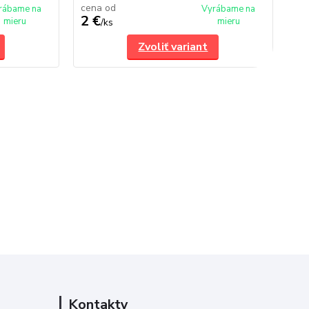
cena od
rábame na
Vyrábame na
2 €
7,
mieru
mieru
/
ks
Zvoliť variant
Kontakty