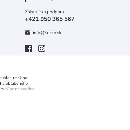
Zákaznícka podpora
+421 950 365 567
info@3dcko.sk
úhlasu tiež na
ášho obľúbeného
iám.
Viac na využitie