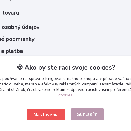
 tovaru
 osobný údajov
é podmienky
 a platba
upovať ?
🍪 Ako by ste radi svoje cookies?
s používame na správne fungovanie nášho e-shopu a v prípade vášho s
tistík o webe, meranie efektivity reklamných kampaní, zapamätanie v
žívaní stránok, či zobrazenie reklám zodpovedajúcich vašim preferenc
cookies
Súhlasím
Nastavenia