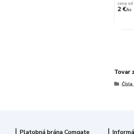
cena od
2 €
/
ks
Tovar 
Čísla
Platobná brána Comgate
Informá