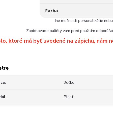
Farba
Iné možnosti personalizácie neb
Zapichovacie paličky vám pred použitím odporúčam
slo, ktoré má byť uvedené na zápichu, ná
etre
bca
3dčko
iál
Plast