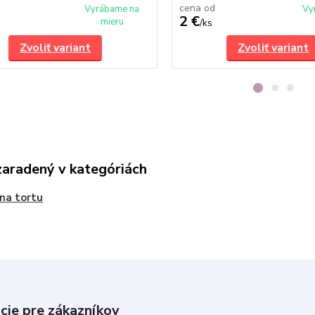
cena od
Vyrábame na
Vy
2 €
mieru
/
ks
Zvoliť variant
Zvoliť variant
zaradený v kategóriách
 na tortu
cie pre zákazníkov