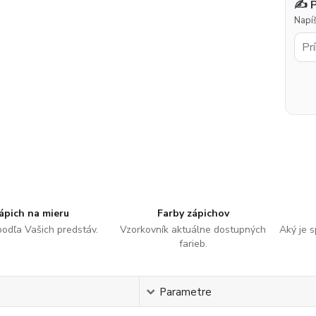
✍️ 
Napíš
ápich na mieru
Farby zápichov
podľa Vašich predstáv.
Vzorkovník aktuálne dostupných
Aký je 
farieb.
s
Parametre