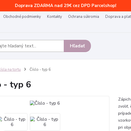
Doprava ZDARMA nad 29€ cez DPD Parcelshop!
Obchodné podmienky
Kontakty
Ochrana súkromia
Doprava a pla
Hľadať
ísla na tortu
Číslo - typ 6
o - typ 6
Zápich 
zvoliť,
prípad
vzorko
pri obj