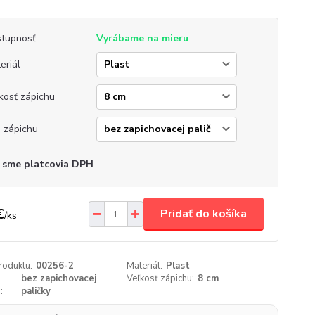
tupnosť
Vyrábame na mieru
eriál
kosť zápichu
 zápichu
 sme platcovia DPH
€
Pridať do košíka
/
ks
roduktu:
00256-2
Materiál:
Plast
bez zapichovacej
Veľkosť zápichu:
8 cm
:
paličky