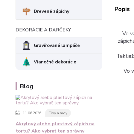
Popis
Drevené zápichy
DEKORÁCIE A DARČEKY
Vo va
zápich
Gravírované lampáše
Taktiež
Vianočné dekorácie
Vo v
Blog
11.06.2026
Tipy a rady
Akrylový alebo plastový zápich na
tortu? Ako vybrať ten správny