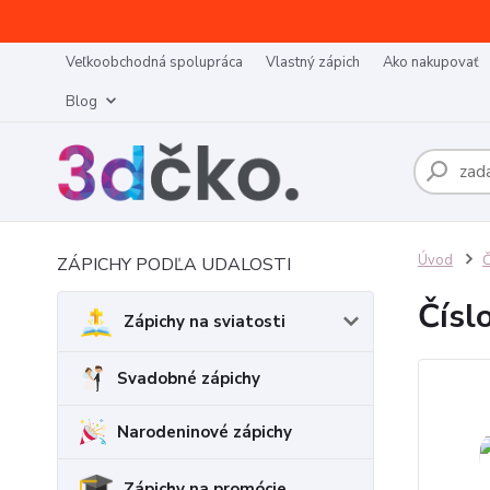
Veľkoobchodná spolupráca
Vlastný zápich
Ako nakupovať
Blog
Úvod
Č
ZÁPICHY PODĽA UDALOSTI
Čísl
Zápichy na sviatosti
Svadobné zápichy
Narodeninové zápichy
Zápichy na promócie