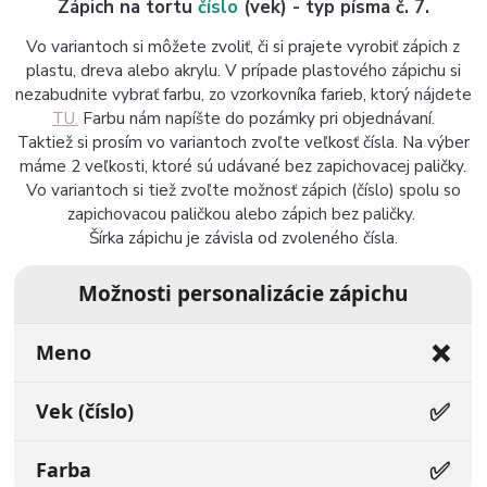
Zápich na tortu
číslo
(vek) - typ písma č. 7.
Vo variantoch si môžete zvoliť, či si prajete vyrobiť zápich z
plastu, dreva alebo akrylu. V prípade plastového zápichu si
nezabudnite vybrať farbu, zo vzorkovníka farieb, ktorý nájdete
TU.
Farbu nám napíšte do pozámky pri objednávaní.
Taktiež si prosím vo variantoch zvoľte veľkosť čísla. Na výber
máme 2 veľkosti, ktoré sú udávané bez zapichovacej paličky.
Vo variantoch si tiež zvoľte možnosť zápich (číslo) spolu so
zapichovacou paličkou alebo zápich bez paličky.
Šírka zápichu je závisla od zvoleného čísla.
Možnosti personalizácie zápichu
❌
Meno
✅
Vek (číslo)
✅
Farba