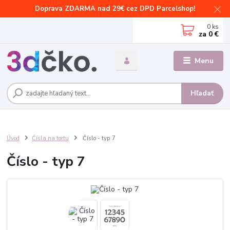
Doprava ZDARMA nad 29€ cez DPD Parcelshop!
0
ks
za
0 €
Menu
Hľadať
Úvod
Čísla na tortu
Číslo - typ 7
Číslo - typ 7