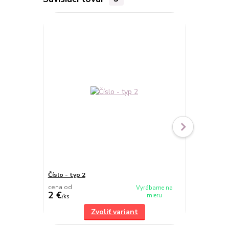
TOP produkt
Číslo - typ 2
Číslo - typ 4
cena od
cena od
Vyrábame na
2 €
2 €
mieru
/
ks
/
ks
Zvoliť variant