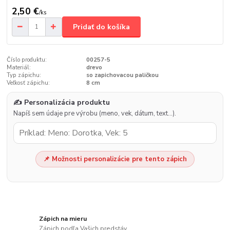
2,50 €
/
ks
Pridať do košíka
Číslo produktu:
00257-5
Materiál:
drevo
Typ zápichu:
so zapichovacou paličkou
Veľkosť zápichu:
8 cm
✍️ Personalizácia produktu
Napíš sem údaje pre výrobu (meno, vek, dátum, text…).
📌 Možnosti personalizácie pre tento zápich
Zápich na mieru
Zápich podľa Vašich predstáv.