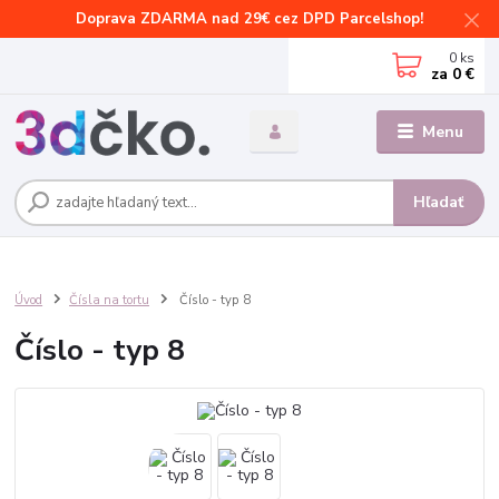
Doprava ZDARMA nad 29€ cez DPD Parcelshop!
0
ks
za
0 €
Menu
Hľadať
Úvod
Čísla na tortu
Číslo - typ 8
Číslo - typ 8