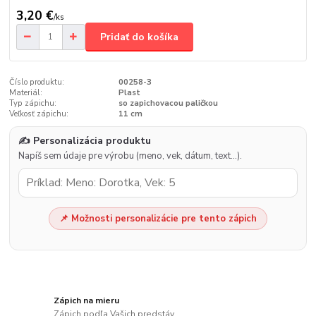
3,20 €
/
ks
Pridať do košíka
Číslo produktu:
00258-3
Materiál:
Plast
Typ zápichu:
so zapichovacou paličkou
Veľkosť zápichu:
11 cm
✍️ Personalizácia produktu
Napíš sem údaje pre výrobu (meno, vek, dátum, text…).
📌 Možnosti personalizácie pre tento zápich
Zápich na mieru
Zápich podľa Vašich predstáv.