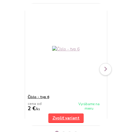
Číslo - typ 6
Číslo - typ 3
cena od
cena od
Vyrábame na
2 €
2 €
mieru
/
ks
/
ks
Zvoliť variant