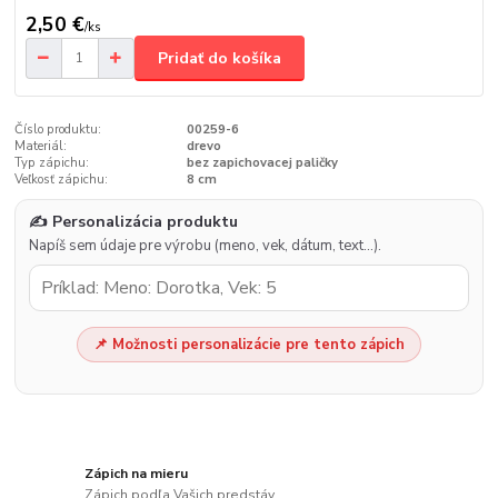
2,50 €
/
ks
Pridať do košíka
Číslo produktu:
00259-6
Materiál:
drevo
Typ zápichu:
bez zapichovacej paličky
Veľkosť zápichu:
8 cm
✍️ Personalizácia produktu
Napíš sem údaje pre výrobu (meno, vek, dátum, text…).
📌 Možnosti personalizácie pre tento zápich
Zápich na mieru
Zápich podľa Vašich predstáv.