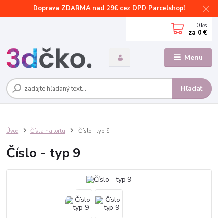
Doprava ZDARMA nad 29€ cez DPD Parcelshop!
0
ks
za
0 €
Menu
Hľadať
Úvod
Čísla na tortu
Číslo - typ 9
Číslo - typ 9