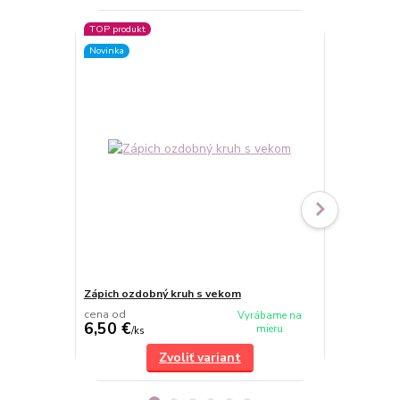
TOP produkt
Novinka
Zápich ozdobný kruh s vekom
Číslo - typ 2
cena od
cena od
Vyrábame na
6,50 €
2 €
mieru
/
ks
/
ks
Zvoliť variant