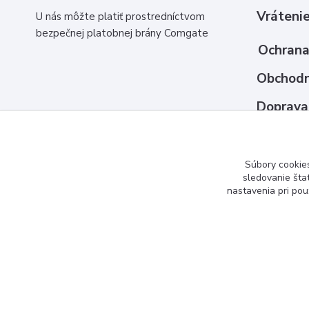
Vrátenie
U nás môžte platiť prostredníctvom
bezpečnej platobnej brány Comgate
Ochrana
Obchodn
Doprava
Ako nak
Kontakt
Súbory cookie
sledovanie šta
nastavenia pri pou
www.3dcko.sk