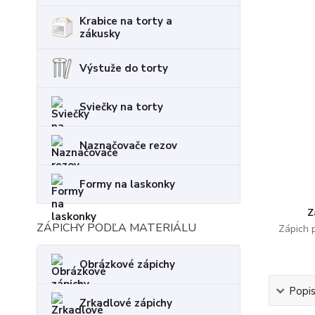
Krabice na torty a
zákusky
Výstuže do torty
Sviečky na torty
Naznačovače rezov
Formy na laskonky
Z
ZÁPICHY PODĽA MATERIÁLU
Zápich 
Obrázkové zápichy
Popi
Zrkadlové zápichy