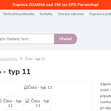
Doprava ZDARMA nad 29€ cez DPD Parcelshop!
Obchodné podmienky
Kontakty
Ochrana súkromia
Doprava a pla
Hľadať
ísla na tortu
Číslo - typ 11
o - typ 11
Zápich 
zvoliť,
prípad
vzorko
pri obj