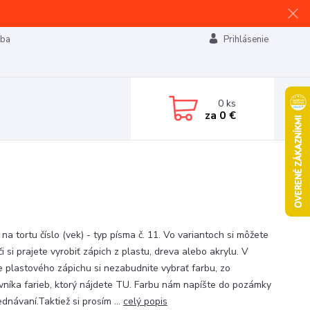
tba
Prihlásenie
0
ks
za
0 €
na tortu číslo (vek) - typ písma č. 11. Vo variantoch si môžete
 či si prajete vyrobiť zápich z plastu, dreva alebo akrylu. V
e plastového zápichu si nezabudnite vybrať farbu, zo
vníka farieb, ktorý nájdete TU. Farbu nám napíšte do pozámky
ednávaní.Taktiež si prosím ...
celý popis