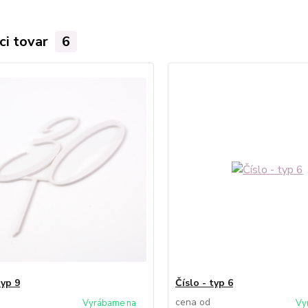
ci tovar
6
typ 9
Číslo - typ 6
cena od
Vyrábame na
Vy