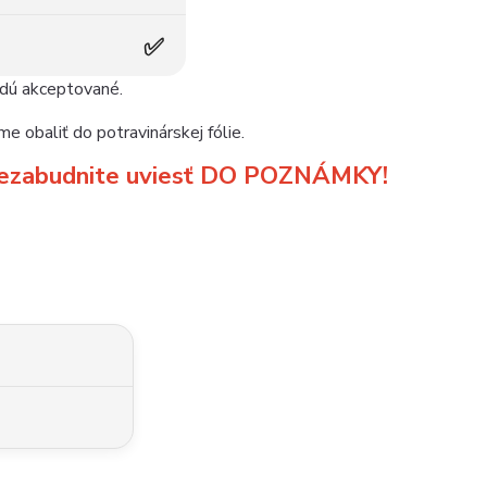
✅
udú akceptované.
e obaliť do potravinárskej fólie.
m nezabudnite uviesť DO POZNÁMKY!