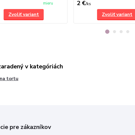
2 €
mieru
/
ks
Zvoliť variant
Zvoliť variant
zaradený v kategóriách
 na tortu
cie pre zákazníkov