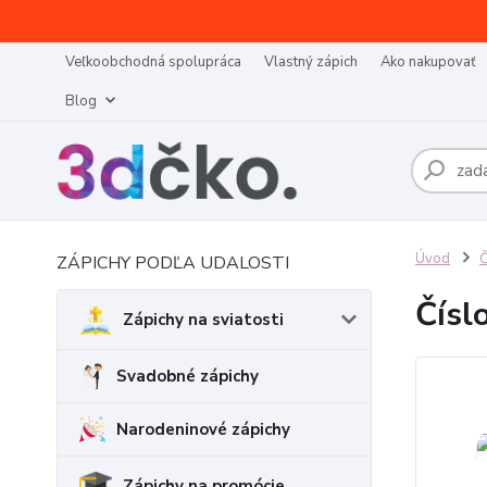
Veľkoobchodná spolupráca
Vlastný zápich
Ako nakupovať
Blog
Úvod
Č
ZÁPICHY PODĽA UDALOSTI
Čísl
Zápichy na sviatosti
Svadobné zápichy
Narodeninové zápichy
Zápichy na promócie