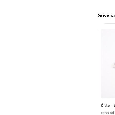
Súvisia
Číslo - 
cena od