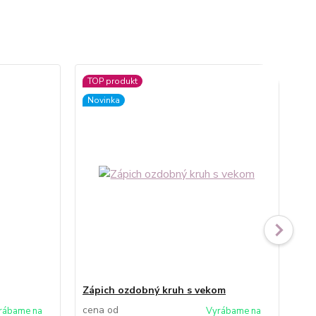
TOP produkt
Novinka
Zápich ozdobný kruh s vekom
Čís
cena od
ce
rábame na
Vyrábame na