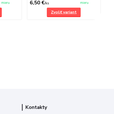
6,50 €
2 
mieru
mieru
/
ks
Zvoliť variant
Kontakty