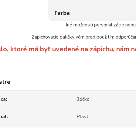
Farba
Iné možnosti personalizácie neb
Zapichovacie paličky vám pred použitím odporúčam
slo, ktoré má byť uvedené na zápichu, ná
etre
bca
3dčko
iál
Plast