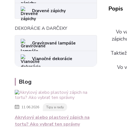
Popis
Drevené zápichy
DEKORÁCIE A DARČEKY
Vo va
zápich
Gravírované lampáše
Taktiež
Vianočné dekorácie
Vo v
Blog
11.06.2026
Tipy a rady
Akrylový alebo plastový zápich na
tortu? Ako vybrať ten správny