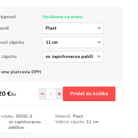
tupnosť
Vyrábame na mieru
eriál
kosť zápichu
 zápichu
 sme platcovia DPH
20 €
Pridať do košíka
/
ks
roduktu:
00261-3
Materiál:
Plast
so zapichovacou
Veľkosť zápichu:
11 cm
:
paličkou