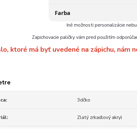
Farba
Iné možnosti personalizácie neb
Zapichovacie paličky vám pred použitím odporúčam
slo, ktoré má byť uvedené na zápichu, ná
etre
bca
3dčko
iál
Zlatý zrkadlový akryl