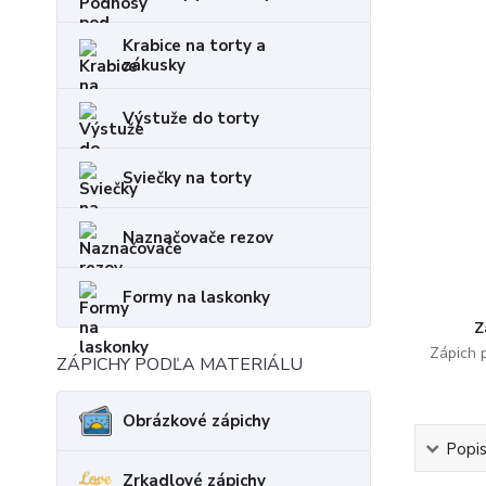
Krabice na torty a
zákusky
Výstuže do torty
Sviečky na torty
Naznačovače rezov
Formy na laskonky
Z
Zápich 
ZÁPICHY PODĽA MATERIÁLU
Obrázkové zápichy
Popi
Zrkadlové zápichy