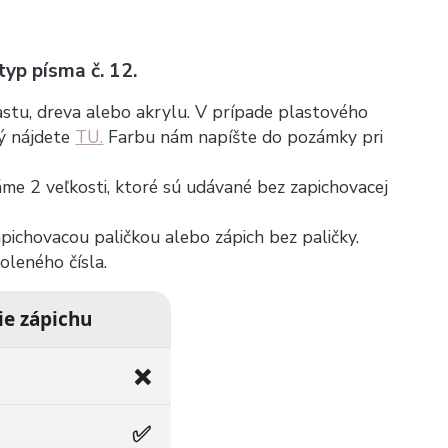
 typ písma č. 12.
plastu, dreva alebo akrylu. V prípade plastového
rý nájdete
TU.
Farbu nám napíšte do pozámky pri
máme 2 veľkosti, ktoré sú udávané bez zapichovacej
zapichovacou paličkou alebo zápich bez paličky.
voleného čísla.
ie zápichu
❌
✅