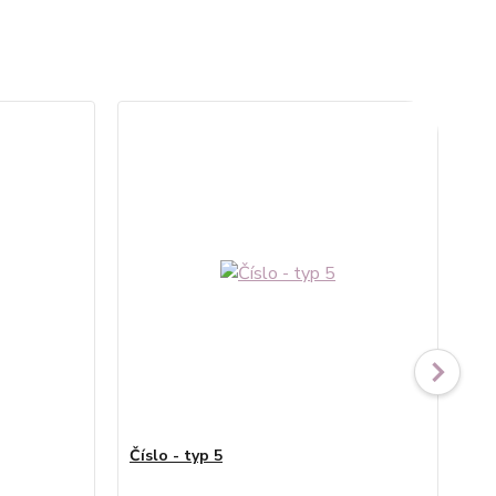
Číslo - typ 5
Čís