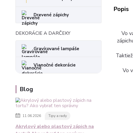
Popis
Drevené zápichy
Vo va
DEKORÁCIE A DARČEKY
zápich
Gravírované lampáše
Taktiež
Vianočné dekorácie
Vo v
Blog
11.06.2026
Tipy a rady
Akrylový alebo plastový zápich na