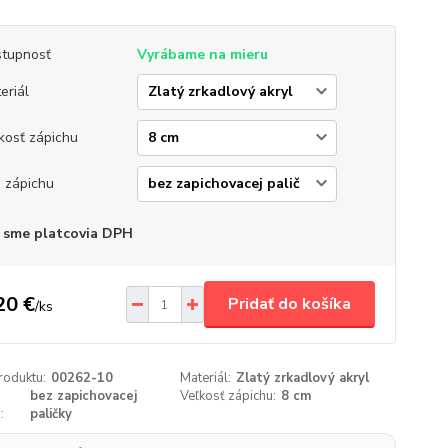
tupnosť
Vyrábame na mieru
eriál
kosť zápichu
 zápichu
 sme platcovia DPH
20 €
Pridať do košíka
/
ks
roduktu:
00262-10
Materiál:
Zlatý zrkadlový akryl
bez zapichovacej
Veľkosť zápichu:
8 cm
:
paličky