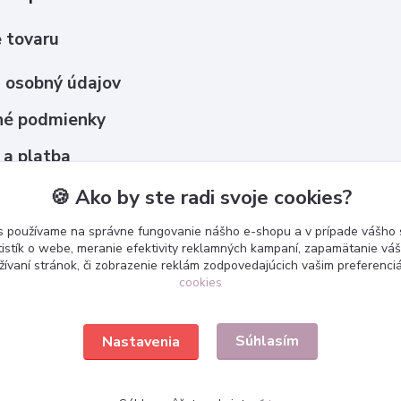
 tovaru
 osobný údajov
é podmienky
 a platba
upovať ?
🍪 Ako by ste radi svoje cookies?
s používame na správne fungovanie nášho e-shopu a v prípade vášho s
tistík o webe, meranie efektivity reklamných kampaní, zapamätanie v
žívaní stránok, či zobrazenie reklám zodpovedajúcich vašim preferenc
cookies
Súhlasím
Nastavenia