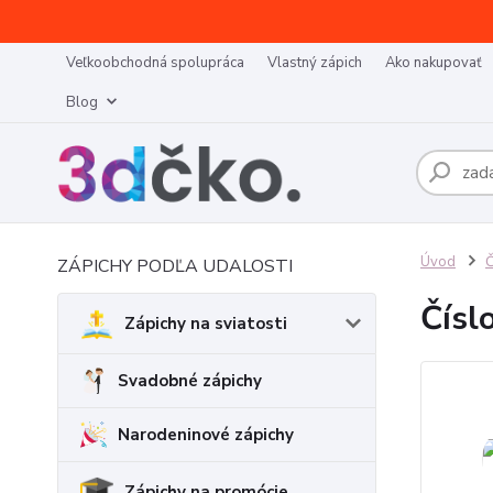
Veľkoobchodná spolupráca
Vlastný zápich
Ako nakupovať
Blog
Úvod
Č
ZÁPICHY PODĽA UDALOSTI
Čísl
Zápichy na sviatosti
Svadobné zápichy
Narodeninové zápichy
Zápichy na promócie