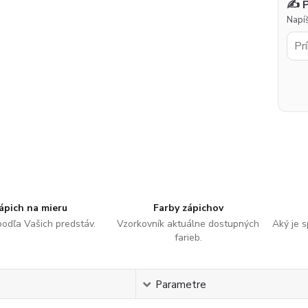
✍️ 
Napíš
ápich na mieru
Farby zápichov
podľa Vašich predstáv.
Vzorkovník aktuálne dostupných
Aký je 
farieb.
s
Parametre