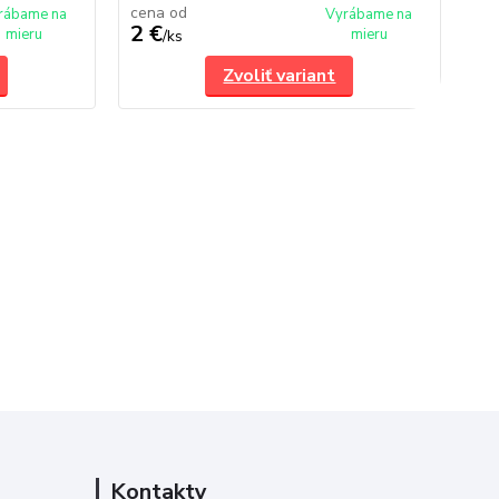
cena od
ce
rábame na
Vyrábame na
2 €
2 
mieru
mieru
/
ks
Zvoliť variant
Kontakty