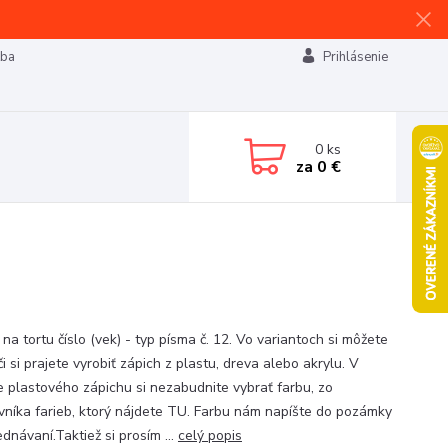
tba
Prihlásenie
0
ks
za
0 €
na tortu číslo (vek) - typ písma č. 12. Vo variantoch si môžete
 či si prajete vyrobiť zápich z plastu, dreva alebo akrylu. V
e plastového zápichu si nezabudnite vybrať farbu, zo
vníka farieb, ktorý nájdete TU. Farbu nám napíšte do pozámky
ednávaní.Taktiež si prosím ...
celý popis