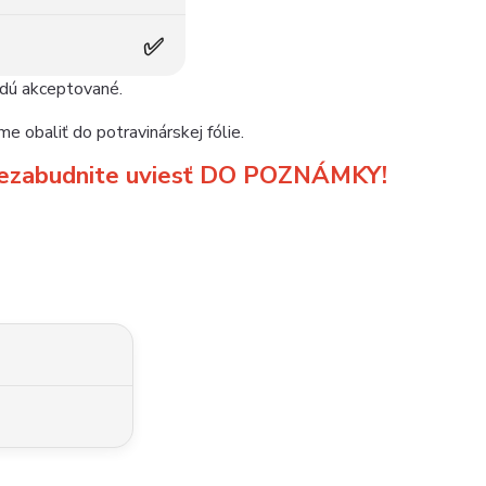
✅
udú akceptované.
e obaliť do potravinárskej fólie.
m nezabudnite uviesť DO POZNÁMKY!