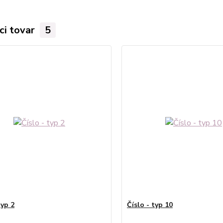
ci tovar
5
typ 2
Číslo - typ 10