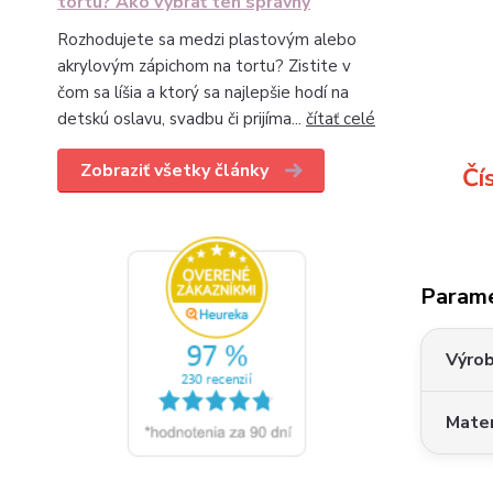
tortu? Ako vybrať ten správny
Rozhodujete sa medzi plastovým alebo
akrylovým zápichom na tortu? Zistite v
čom sa líšia a ktorý sa najlepšie hodí na
detskú oslavu, svadbu či prijíma...
čítať celé
Zobraziť všetky články
Čí
Param
Výro
Mater