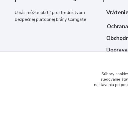
Vrátenie
U nás môžte platiť prostredníctvom
bezpečnej platobnej brány Comgate
Ochrana
Obchodn
Doprava
Ako nak
Kontakt
Súbory cookie
sledovanie šta
nastavenia pri pou