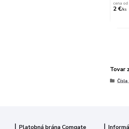
cena od
2 €
/
ks
Tovar 
Čísla
Platobná brána Comgate
Informá