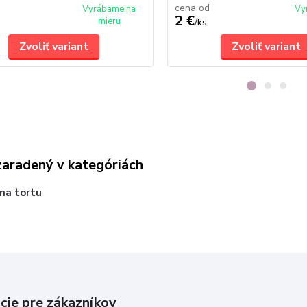
cena od
Vyrábame na
Vy
2 €
mieru
/
ks
Zvoliť variant
Zvoliť variant
zaradený v kategóriách
 na tortu
cie pre zákazníkov