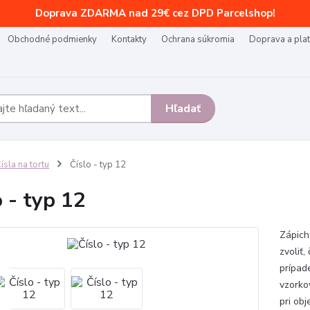
Doprava ZDARMA nad 29€ cez DPD Parcelshop!
Obchodné podmienky
Kontakty
Ochrana súkromia
Doprava a pla
Hľadať
ísla na tortu
Číslo - typ 12
o - typ 12
Zápich 
zvoliť,
prípad
vzorko
pri obj