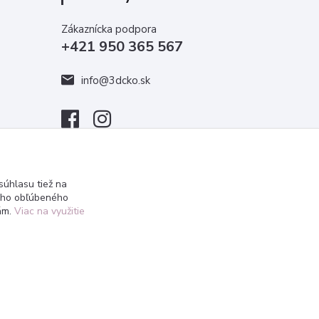
Zákaznícka podpora
+421 950 365 567
info@3dcko.sk
úhlasu tiež na
ášho obľúbeného
iám.
Viac na využitie