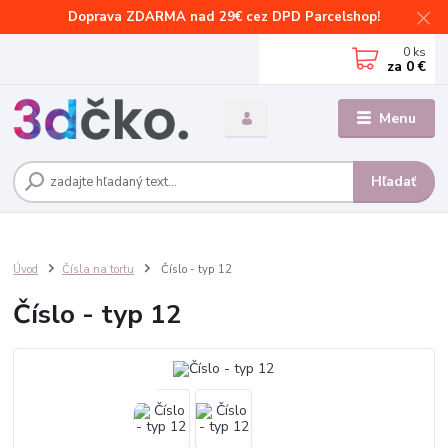
Doprava ZDARMA nad 29€ cez DPD Parcelshop!
0
ks
za
0 €
Menu
Hľadať
Úvod
Čísla na tortu
Číslo - typ 12
Číslo - typ 12