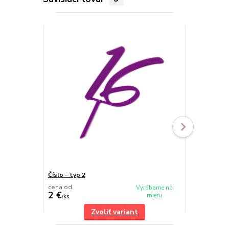
Číslo - typ 2
Číslo - typ 
cena od
cena od
Vyrábame na
2 €
2 €
mieru
/
ks
/
ks
Zvoliť variant