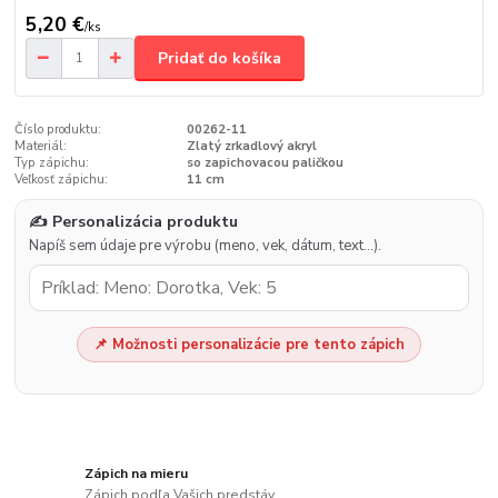
5,20 €
/
ks
Pridať do košíka
Číslo produktu:
00262-11
Materiál:
Zlatý zrkadlový akryl
Typ zápichu:
so zapichovacou paličkou
Veľkosť zápichu:
11 cm
✍️ Personalizácia produktu
Napíš sem údaje pre výrobu (meno, vek, dátum, text…).
📌 Možnosti personalizácie pre tento zápich
Zápich na mieru
Zápich podľa Vašich predstáv.