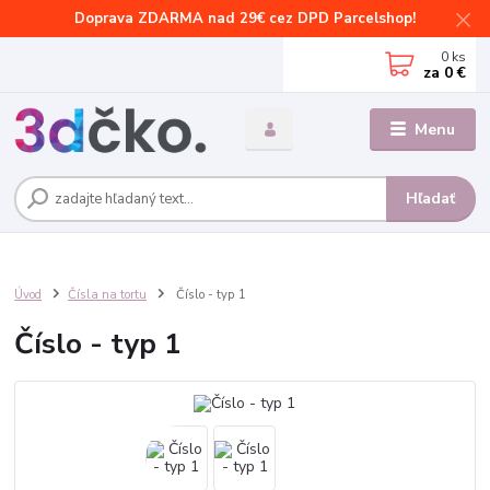
Doprava ZDARMA nad 29€ cez DPD Parcelshop!
0
ks
za
0 €
Menu
Hľadať
Úvod
Čísla na tortu
Číslo - typ 1
Číslo - typ 1