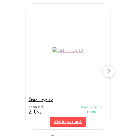
Číslo - typ 12
Číslo - typ 2
cena od
cena od
Vyrábame na
2 €
2 €
mieru
/
ks
/
ks
Zvoliť variant