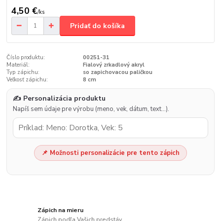
4,50 €
/
ks
Pridať do košíka
Číslo produktu:
00251-31
Materiál:
Fialový zrkadlový akryl
Typ zápichu:
so zapichovacou paličkou
Veľkosť zápichu:
8 cm
✍️ Personalizácia produktu
Napíš sem údaje pre výrobu (meno, vek, dátum, text…).
📌 Možnosti personalizácie pre tento zápich
Zápich na mieru
Zápich podľa Vašich predstáv.