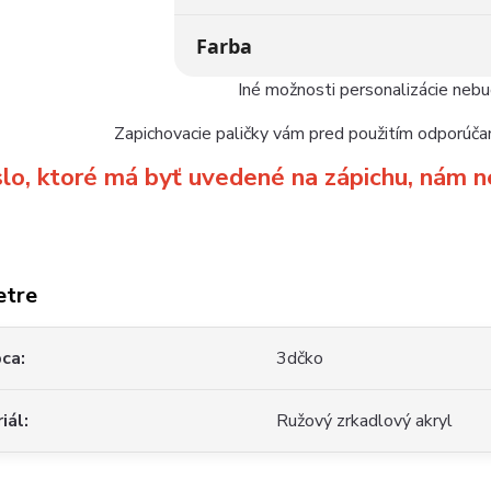
Farba
Iné možnosti personalizácie neb
Zapichovacie paličky vám pred použitím odporúčam
slo, ktoré má byť uvedené na zápichu, ná
etre
bca
3dčko
iál
Ružový zrkadlový akryl