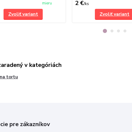
2 €
mieru
/
ks
Zvoliť variant
Zvoliť variant
zaradený v kategóriách
 na tortu
cie pre zákazníkov