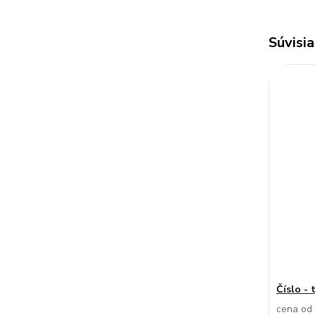
Súvisia
Číslo - 
cena od