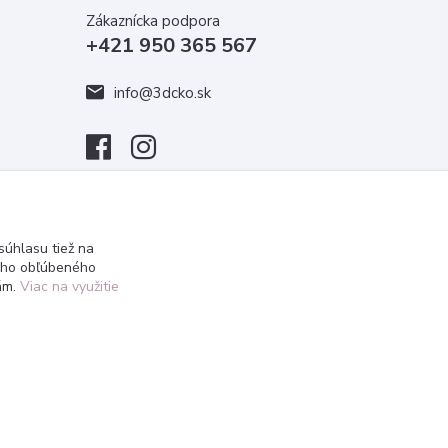
Zákaznícka podpora
+421 950 365 567
info@3dcko.sk
úhlasu tiež na
ášho obľúbeného
iám.
Viac na využitie
Vytvorené na
Eshop-rychlo.sk