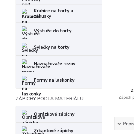
Krabice na torty a
zákusky
Výstuže do torty
Sviečky na torty
Naznačovače rezov
Formy na laskonky
Z
Zápich 
ZÁPICHY PODĽA MATERIÁLU
Obrázkové zápichy
Popi
Zrkadlové zápichy