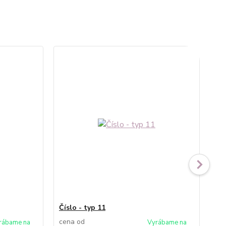
Číslo - typ 11
Čís
cena od
ce
rábame na
Vyrábame na