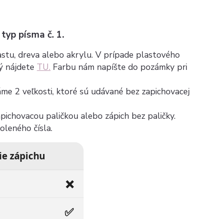
 typ písma č. 1.
plastu, dreva alebo akrylu. V prípade plastového
rý nájdete
TU.
Farbu nám napíšte do pozámky pri
máme 2 veľkosti, ktoré sú udávané bez zapichovacej
zapichovacou paličkou alebo zápich bez paličky.
voleného čísla.
ie zápichu
❌
✅