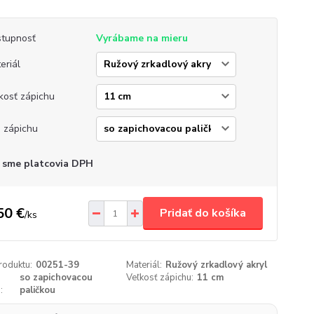
tupnosť
Vyrábame na mieru
eriál
kosť zápichu
 zápichu
 sme platcovia DPH
50 €
Pridať do košíka
/
ks
roduktu:
00251-39
Materiál:
Ružový zrkadlový akryl
so zapichovacou
Veľkosť zápichu:
11 cm
:
paličkou