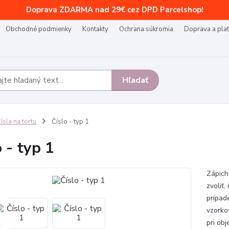
Doprava ZDARMA nad 29€ cez DPD Parcelshop!
Obchodné podmienky
Kontakty
Ochrana súkromia
Doprava a pla
Hľadať
ísla na tortu
Číslo - typ 1
o - typ 1
Zápich 
zvoliť,
prípad
vzorko
pri obj