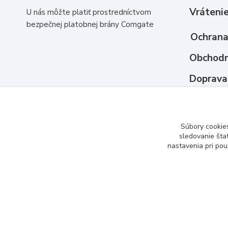
Vrátenie
U nás môžte platiť prostredníctvom
bezpečnej platobnej brány Comgate
Ochrana
Obchodn
Doprava
Ako nak
Kontakt
Súbory cookie
sledovanie šta
nastavenia pri pou
www.3dcko.sk