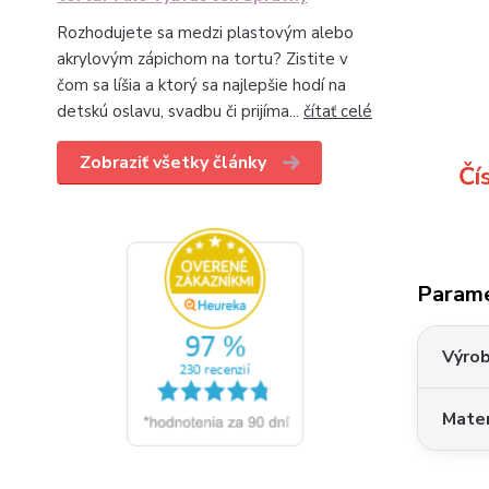
Rozhodujete sa medzi plastovým alebo
akrylovým zápichom na tortu? Zistite v
čom sa líšia a ktorý sa najlepšie hodí na
detskú oslavu, svadbu či prijíma...
čítať celé
Zobraziť všetky články
Čí
Param
Výro
Mater