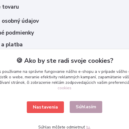
 tovaru
 osobný údajov
é podmienky
 a platba
upovať ?
🍪 Ako by ste radi svoje cookies?
s používame na správne fungovanie nášho e-shopu a v prípade vášho s
tistík o webe, meranie efektivity reklamných kampaní, zapamätanie v
žívaní stránok, či zobrazenie reklám zodpovedajúcich vašim preferenc
cookies
Súhlasím
Nastavenia
Súhlas môžete odmietnuť
tu
.