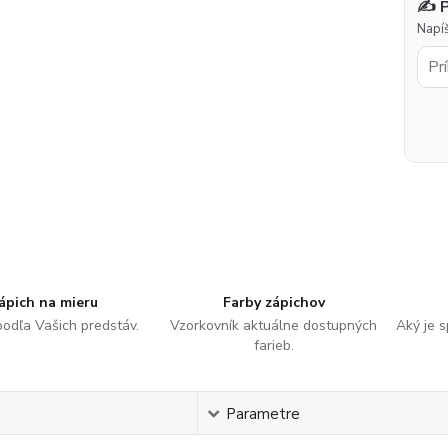
✍️ 
Napíš
ápich na mieru
Farby zápichov
podľa Vašich predstáv.
Vzorkovník aktuálne dostupných
Aký je 
farieb.
s
Parametre