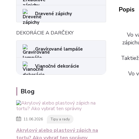
Popis
Drevené zápichy
DEKORÁCIE A DARČEKY
Vo va
zápich
Gravírované lampáše
Taktiež
Vianočné dekorácie
Vo v
Blog
11.06.2026
Tipy a rady
Akrylový alebo plastový zápich na
tortu? Ako vybrať ten správny