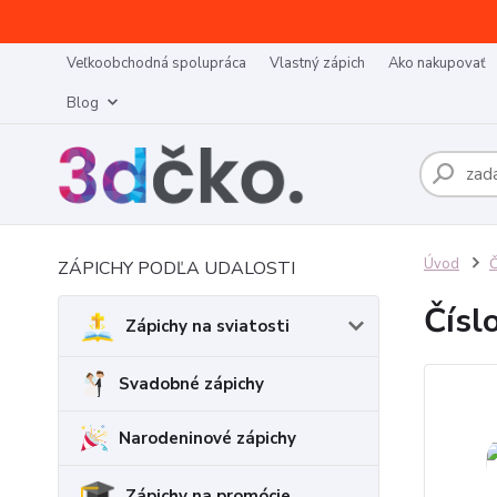
Veľkoobchodná spolupráca
Vlastný zápich
Ako nakupovať
Blog
Úvod
Č
ZÁPICHY PODĽA UDALOSTI
Čísl
Zápichy na sviatosti
Svadobné zápichy
Narodeninové zápichy
Zápichy na promócie