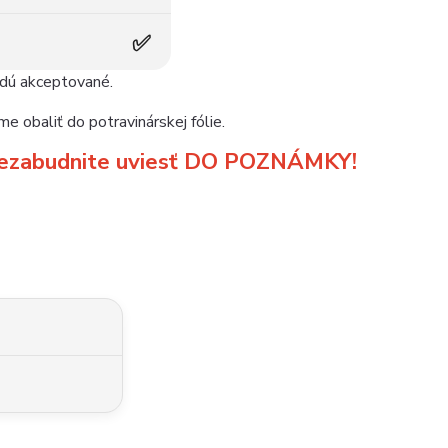
✅
udú akceptované.
e obaliť do potravinárskej fólie.
m nezabudnite uviesť DO POZNÁMKY!