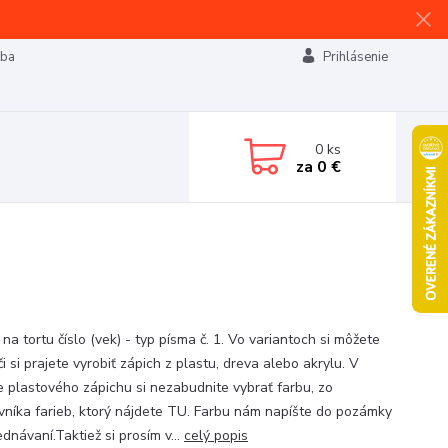
tba
Prihlásenie
0
ks
za
0 €
na tortu číslo (vek) - typ písma č. 1. Vo variantoch si môžete
 či si prajete vyrobiť zápich z plastu, dreva alebo akrylu. V
e plastového zápichu si nezabudnite vybrať farbu, zo
vníka farieb, ktorý nájdete TU. Farbu nám napíšte do pozámky
ednávaní.Taktiež si prosím v...
celý popis