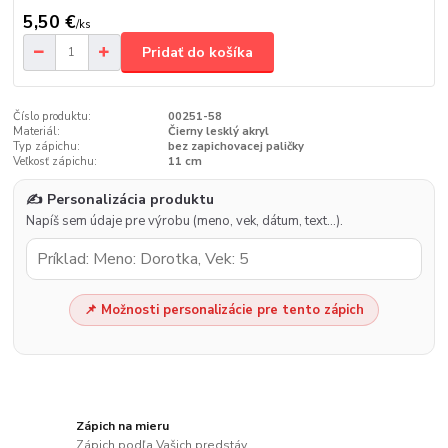
5,50 €
/
ks
Pridať do košíka
Číslo produktu:
00251-58
Materiál:
Čierny lesklý akryl
Typ zápichu:
bez zapichovacej paličky
Veľkosť zápichu:
11 cm
✍️ Personalizácia produktu
Napíš sem údaje pre výrobu (meno, vek, dátum, text…).
📌 Možnosti personalizácie pre tento zápich
Zápich na mieru
Zápich podľa Vašich predstáv.