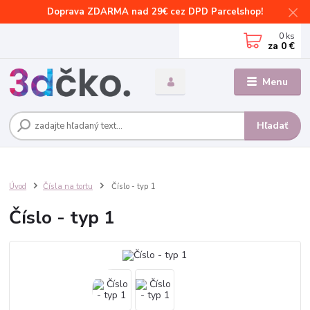
Doprava ZDARMA nad 29€ cez DPD Parcelshop!
0
ks
za
0 €
Menu
Hľadať
Úvod
Čísla na tortu
Číslo - typ 1
Číslo - typ 1