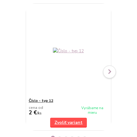
Číslo - typ 12
Číslo - typ 2
cena od
cena od
Vyrábame na
2 €
2 €
mieru
/
ks
/
ks
Zvoliť variant