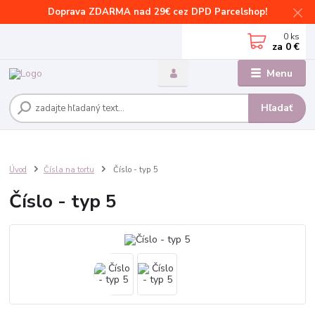
Doprava ZDARMA nad 29€ cez DPD Parcelshop!
0
ks
za
0 €
Menu
Hľadať
Úvod
Čísla na tortu
Číslo - typ 5
Číslo - typ 5