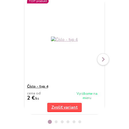
TOP produkt
Číslo - typ 4
Číslo - typ 1
cena od
cena od
Vyrábame na
2 €
2 €
mieru
/
ks
/
ks
Zvoliť variant