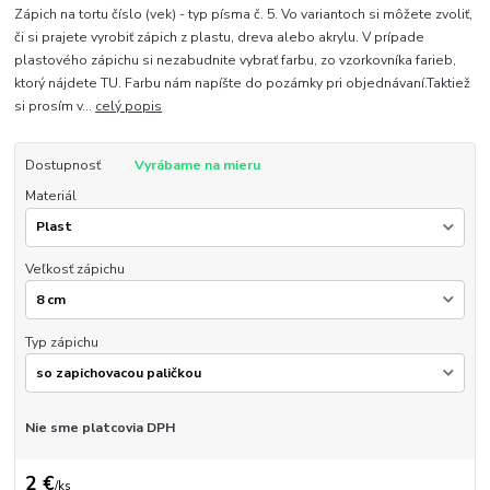
Zápich na tortu číslo (vek) - typ písma č. 5. Vo variantoch si môžete zvoliť,
či si prajete vyrobiť zápich z plastu, dreva alebo akrylu. V prípade
plastového zápichu si nezabudnite vybrať farbu, zo vzorkovníka farieb,
ktorý nájdete TU. Farbu nám napíšte do pozámky pri objednávaní.Taktiež
si prosím v...
celý popis
Dostupnosť
Vyrábame na mieru
Materiál
Veľkosť zápichu
Typ zápichu
Nie sme platcovia DPH
2 €
/
ks