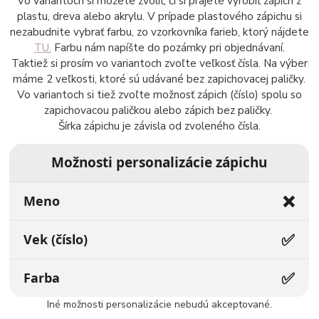
Vo variantoch si môžete zvoliť, či si prajete vyrobiť zápich z
plastu, dreva alebo akrylu. V prípade plastového zápichu si
nezabudnite vybrať farbu, zo vzorkovníka farieb, ktorý nájdete
TU.
Farbu nám napíšte do pozámky pri objednávaní.
Taktiež si prosím vo variantoch zvoľte veľkosť čísla. Na výber
máme 2 veľkosti, ktoré sú udávané bez zapichovacej paličky.
Vo variantoch si tiež zvoľte možnosť zápich (číslo) spolu so
zapichovacou paličkou alebo zápich bez paličky.
Šírka zápichu je závisla od zvoleného čísla.
Možnosti personalizácie zápichu
❌
Meno
✅
Vek (číslo)
✅
Farba
Iné možnosti personalizácie nebudú akceptované.