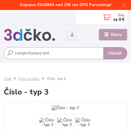
Doprava ZDARMA nad 29€ cez DPD Parcelshop!
0
ks
za
0 €
Menu
Hľadať
Úvod
Čísla na tortu
Číslo - typ 3
Číslo - typ 3