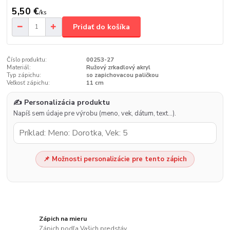
5,50 €
/
ks
Pridať do košíka
Číslo produktu:
00253-27
Materiál:
Ružový zrkadlový akryl
Typ zápichu:
so zapichovacou paličkou
Veľkosť zápichu:
11 cm
✍️ Personalizácia produktu
Napíš sem údaje pre výrobu (meno, vek, dátum, text…).
📌 Možnosti personalizácie pre tento zápich
Zápich na mieru
Zápich podľa Vašich predstáv.