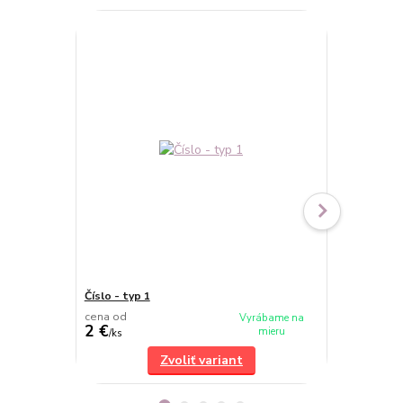
TOP produkt
Novinka
Číslo - typ 1
Zápich ozdo
cena od
cena od
Vyrábame na
2 €
6,50 €
mieru
/
ks
/
ks
Zvoliť variant