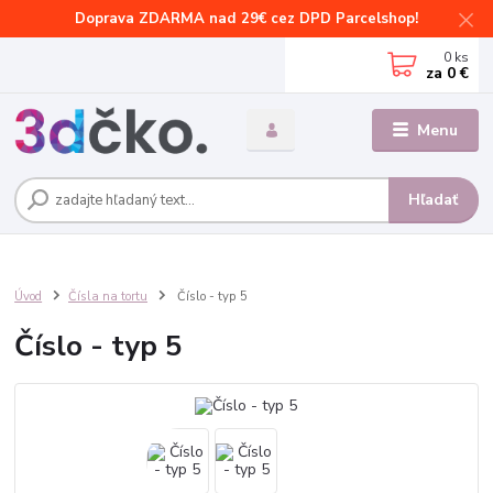
Doprava ZDARMA nad 29€ cez DPD Parcelshop!
0
ks
za
0 €
Menu
Hľadať
Úvod
Čísla na tortu
Číslo - typ 5
Číslo - typ 5