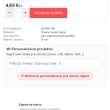
4,50 €
/
ks
Pridať do košíka
Číslo produktu:
00255-38
Materiál:
Čierny lesklý akryl
Typ zápichu:
bez zapichovacej paličky
Veľkosť zápichu:
8 cm
✍️ Personalizácia produktu
Napíš sem údaje pre výrobu (meno, vek, dátum, text…).
📌 Možnosti personalizácie pre tento zápich
Zápich na mieru
Zápich podľa Vašich predstáv.