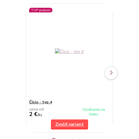
TOP produkt
Číslo - typ 4
Číslo - typ 1
cena od
cena od
Vyrábame na
2 €
2 €
mieru
/
ks
/
ks
Zvoliť variant