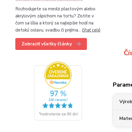
Rozhodujete sa medzi plastovým alebo
akrylovým zápichom na tortu? Zistite v
čom sa líšia a ktorý sa najlepšie hodí na
detskú oslavu, svadbu či prijíma...
čítať celé
Zobraziť všetky články
Čí
Param
Výro
Mater