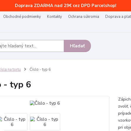
Doprava ZDARMA nad 29€ cez DPD Parcelshop!
Obchodné podmienky
Kontakty
Ochrana súkromia
Doprava a pla
Hľadať
ísla na tortu
Číslo - typ 6
o - typ 6
Zápich 
zvoliť,
prípad
vzorko
pri obj