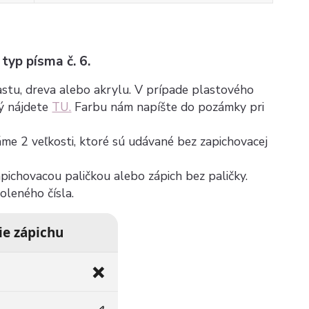
 typ písma č. 6.
plastu, dreva alebo akrylu. V prípade plastového
rý nájdete
TU.
Farbu nám napíšte do pozámky pri
máme 2 veľkosti, ktoré sú udávané bez zapichovacej
zapichovacou paličkou alebo zápich bez paličky.
voleného čísla.
ie zápichu
❌