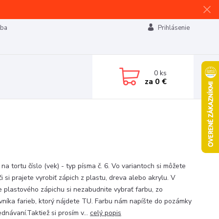
tba
Prihlásenie
0
ks
za
0 €
na tortu číslo (vek) - typ písma č. 6. Vo variantoch si môžete
 či si prajete vyrobiť zápich z plastu, dreva alebo akrylu. V
e plastového zápichu si nezabudnite vybrať farbu, zo
vníka farieb, ktorý nájdete TU. Farbu nám napíšte do pozámky
ednávaní.Taktiež si prosím v...
celý popis