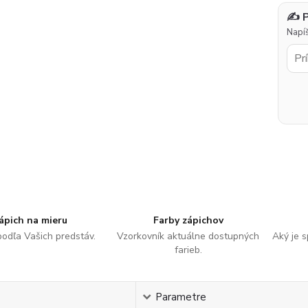
✍️ 
Napíš
ápich na mieru
Farby zápichov
podľa Vašich predstáv.
Vzorkovník aktuálne dostupných
Aký je 
farieb.
s
Parametre