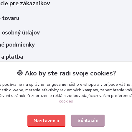
cie pre zákazníkov
 tovaru
 osobný údajov
é podmienky
 a platba
upovať ?
🍪 Ako by ste radi svoje cookies?
s používame na správne fungovanie nášho e-shopu a v prípade vášho s
tistík o webe, meranie efektivity reklamných kampaní, zapamätanie v
žívaní stránok, či zobrazenie reklám zodpovedajúcich vašim preferenc
cookies
Súhlasím
Nastavenia