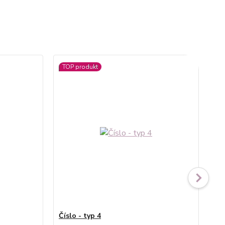
TOP produkt
Číslo - typ 4
Záp