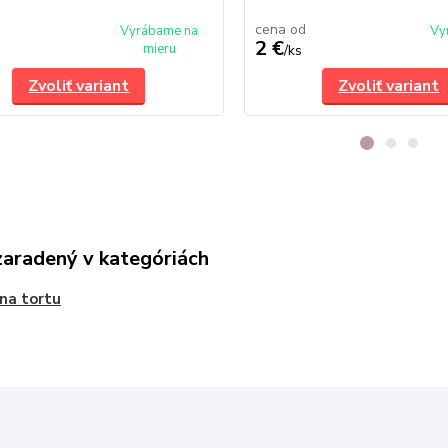
cena od
Vyrábame na
Vy
2 €
mieru
/
ks
Zvoliť variant
Zvoliť variant
zaradený v kategóriách
 na tortu