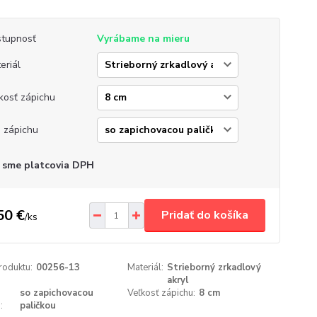
tupnosť
Vyrábame na mieru
eriál
kosť zápichu
 zápichu
 sme platcovia DPH
50 €
Pridať do košíka
/
ks
roduktu:
00256-13
Materiál:
Strieborný zrkadlový
akryl
so zapichovacou
Veľkosť zápichu:
8 cm
:
paličkou