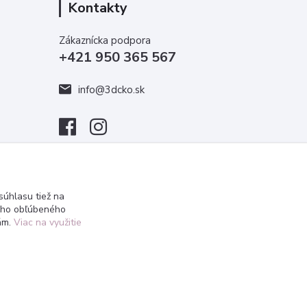
Kontakty
Zákaznícka podpora
+421 950 365 567
info@3dcko.sk
úhlasu tiež na
ášho obľúbeného
iám.
Viac na využitie