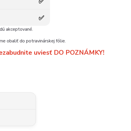
✅
✅
udú akceptované.
e obaliť do potravinárskej fólie.
m nezabudnite uviesť DO POZNÁMKY!