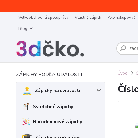
Veľkoobchodná spolupráca
Vlastný zápich
Ako nakupovať
Blog
Úvod
Č
ZÁPICHY PODĽA UDALOSTI
Čísl
Zápichy na sviatosti
Svadobné zápichy
Narodeninové zápichy
Zápichy na promócie