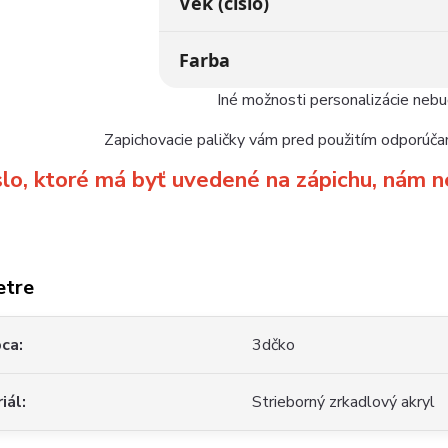
Vek (číslo)
Farba
Iné možnosti personalizácie neb
Zapichovacie paličky vám pred použitím odporúčam
slo, ktoré má byť uvedené na zápichu, ná
etre
bca
3dčko
iál
Strieborný zrkadlový akryl