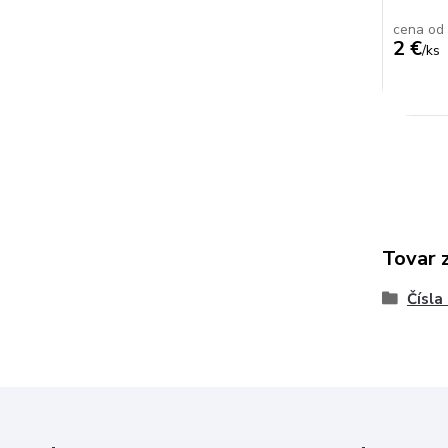
cena od
2 €
/
ks
Tovar 
Čísla