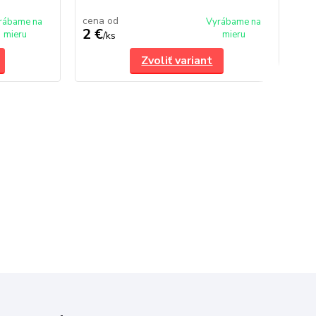
me
cena od
rábame na
Vyrábame na
2 €
7,
mieru
mieru
/
ks
Zvoliť variant