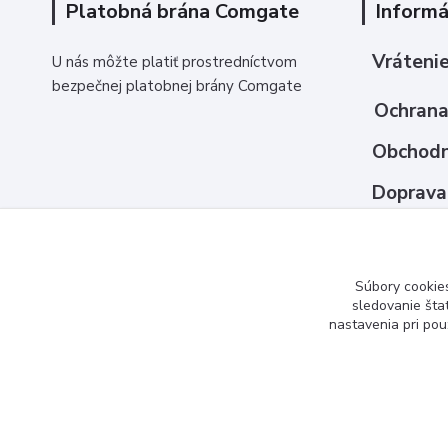
Platobná brána Comgate
Informá
Vrátenie
U nás môžte platiť prostredníctvom
bezpečnej platobnej brány Comgate
Ochrana
Obchodn
Doprava
Ako nak
Kontakt
Súbory cookie
sledovanie šta
nastavenia pri pou