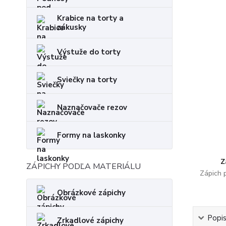
Krabice na torty a
zákusky
Výstuže do torty
Sviečky na torty
Naznačovače rezov
Formy na laskonky
Z
ZÁPICHY PODĽA MATERIÁLU
Zápich 
Obrázkové zápichy
Popi
Zrkadlové zápichy