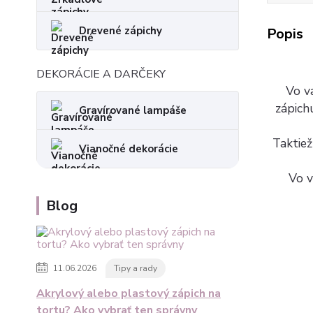
Drevené zápichy
Popis
DEKORÁCIE A DARČEKY
Vo va
zápich
Gravírované lampáše
Taktiež
Vianočné dekorácie
Vo v
Blog
11.06.2026
Tipy a rady
Akrylový alebo plastový zápich na
tortu? Ako vybrať ten správny