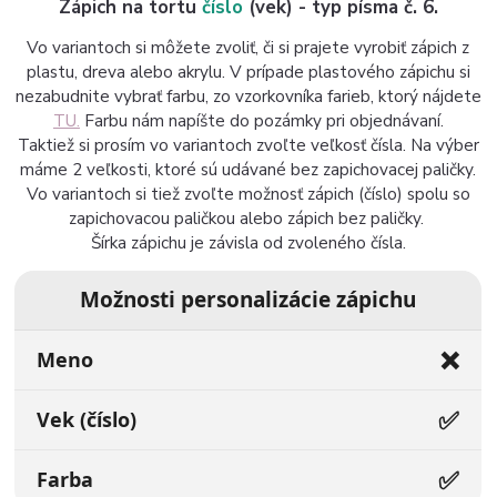
Zápich na tortu
číslo
(vek) - typ písma č. 6.
Vo variantoch si môžete zvoliť, či si prajete vyrobiť zápich z
plastu, dreva alebo akrylu. V prípade plastového zápichu si
nezabudnite vybrať farbu, zo vzorkovníka farieb, ktorý nájdete
TU.
Farbu nám napíšte do pozámky pri objednávaní.
Taktiež si prosím vo variantoch zvoľte veľkosť čísla. Na výber
máme 2 veľkosti, ktoré sú udávané bez zapichovacej paličky.
Vo variantoch si tiež zvoľte možnosť zápich (číslo) spolu so
zapichovacou paličkou alebo zápich bez paličky.
Šírka zápichu je závisla od zvoleného čísla.
Možnosti personalizácie zápichu
❌
Meno
✅
Vek (číslo)
✅
Farba