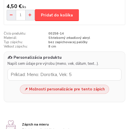
4,50 €
/
ks
Pridať do košíka
Číslo produktu:
00256-14
Materiál:
Strieborný zrkadlový akryl
Typ zápichu:
bez zapichovacej paličky
Veľkosť zápichu:
8 cm
✍️ Personalizácia produktu
Napíš sem údaje pre výrobu (meno, vek, dátum, text…).
📌 Možnosti personalizácie pre tento zápich
Zápich na mieru