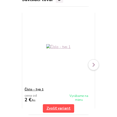
Číslo - typ 1
Číslo - typ 3
cena od
cena od
Vyrábame na
2 €
2 €
mieru
/
ks
/
ks
Zvoliť variant