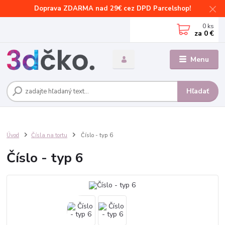
Doprava ZDARMA nad 29€ cez DPD Parcelshop!
0
ks
za
0 €
Menu
Hľadať
Úvod
Čísla na tortu
Číslo - typ 6
Číslo - typ 6