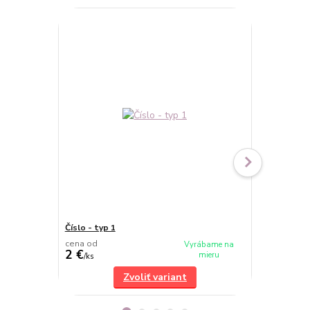
Číslo - typ 1
Číslo - typ 3
cena od
cena od
Vyrábame na
2 €
2 €
mieru
/
ks
/
ks
Zvoliť variant