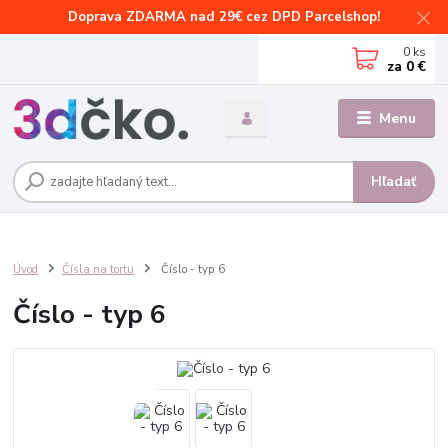
Doprava ZDARMA nad 29€ cez DPD Parcelshop!
0
ks
za
0 €
Menu
Hľadať
Úvod
Čísla na tortu
Číslo - typ 6
Číslo - typ 6