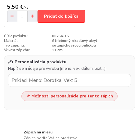
5,50 €
/
ks
Pridať do košíka
Číslo produktu:
00256-15
Materiál:
Strieborný zrkadlový akryl
Typ zápichu:
so zapichovacou paličkou
Veľkosť zápichu:
11 cm
✍️ Personalizácia produktu
Napíš sem údaje pre výrobu (meno, vek, dátum, text…).
📌 Možnosti personalizácie pre tento zápich
Zápich na mieru
Zápich podľa Vašich predstáv.