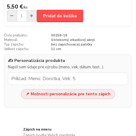
5,50 €
/
ks
Pridať do košíka
Číslo produktu:
00256-16
Materiál:
Strieborný zrkadlový akryl
Typ zápichu:
bez zapichovacej paličky
Veľkosť zápichu:
11 cm
✍️ Personalizácia produktu
Napíš sem údaje pre výrobu (meno, vek, dátum, text…).
📌 Možnosti personalizácie pre tento zápich
Zápich na mieru
Zápich podľa Vašich predstáv.