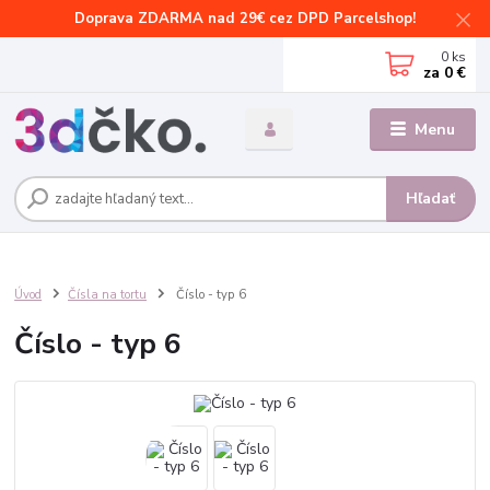
Doprava ZDARMA nad 29€ cez DPD Parcelshop!
0
ks
za
0 €
Menu
Hľadať
Úvod
Čísla na tortu
Číslo - typ 6
Číslo - typ 6