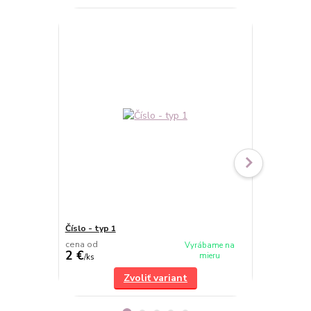
Číslo - typ 1
Číslo - typ 3
cena od
cena od
Vyrábame na
2 €
2 €
mieru
/
ks
/
ks
Zvoliť variant