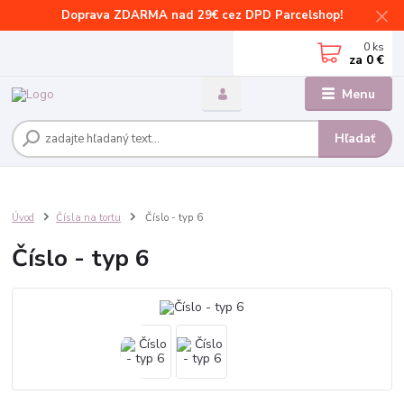
Doprava ZDARMA nad 29€ cez DPD Parcelshop!
0
ks
za
0 €
Menu
Hľadať
Úvod
Čísla na tortu
Číslo - typ 6
Číslo - typ 6