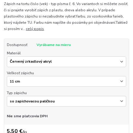
Zápich na tortu číslo (vek) - typ písma č. 6. Vo variantoch si môžete zvoliť,
či si prajete vyrobiť zápich z plastu, dreva alebo akrylu. V prípade
plastového zápichu si nezabudnite vybrať farbu, zo vzorkovníka farieb,
ktorý nájdete TU. Farbu nám napíšte do pozámky pri objednávaní.Taktiež
si prosím v...
celý popis
Dostupnosť
Vyrábame na mieru
Materiál
Veľkosť zápichu
Typ zápichu
Nie sme platcovia DPH
5,50 €
/
ks