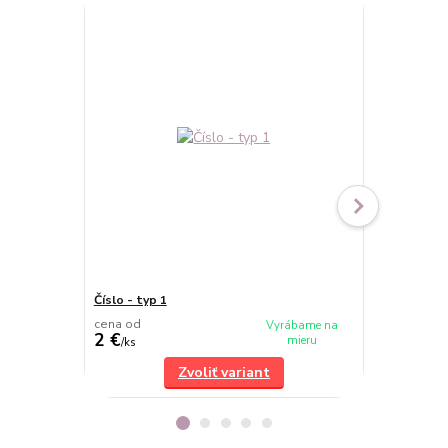
Číslo - typ 1
Číslo - typ 3
cena od
cena od
Vyrábame na
2 €
2 €
mieru
/
ks
/
ks
Zvoliť variant