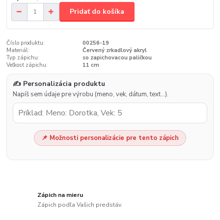
Pridať do košíka
Číslo produktu:
00256-19
Materiál:
Červený zrkadlový akryl
Typ zápichu:
so zapichovacou paličkou
Veľkosť zápichu:
11 cm
✍️ Personalizácia produktu
Napíš sem údaje pre výrobu (meno, vek, dátum, text…).
📌 Možnosti personalizácie pre tento zápich
Zápich na mieru
Zápich podľa Vašich predstáv.