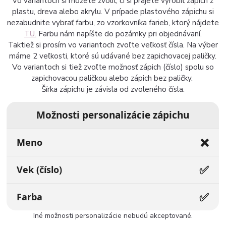
Vo variantoch si môžete zvoliť, či si prajete vyrobiť zápich z
plastu, dreva alebo akrylu. V prípade plastového zápichu si
nezabudnite vybrať farbu, zo vzorkovníka farieb, ktorý nájdete
TU.
Farbu nám napíšte do pozámky pri objednávaní.
Taktiež si prosím vo variantoch zvoľte veľkosť čísla. Na výber
máme 2 veľkosti, ktoré sú udávané bez zapichovacej paličky.
Vo variantoch si tiež zvoľte možnosť zápich (číslo) spolu so
zapichovacou paličkou alebo zápich bez paličky.
Šírka zápichu je závisla od zvoleného čísla.
Možnosti personalizácie zápichu
❌
Meno
✅
Vek (číslo)
✅
Farba
Iné možnosti personalizácie nebudú akceptované.