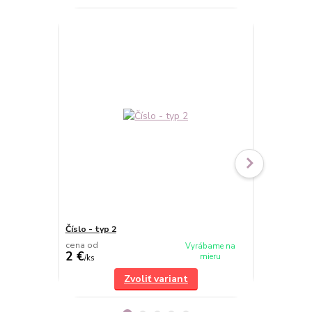
TOP produkt
Číslo - typ 2
Číslo - typ 4
cena od
cena od
Vyrábame na
2 €
2 €
mieru
/
ks
/
ks
Zvoliť variant