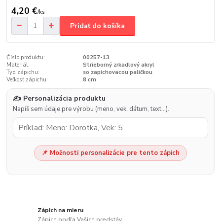
4,20 €
/
ks
Pridať do košíka
Číslo produktu:
00257-13
Materiál:
Strieborný zrkadlový akryl
Typ zápichu:
so zapichovacou paličkou
Veľkosť zápichu:
8 cm
✍️ Personalizácia produktu
Napíš sem údaje pre výrobu (meno, vek, dátum, text…).
📌 Možnosti personalizácie pre tento zápich
Zápich na mieru
Zápich podľa Vašich predstáv.