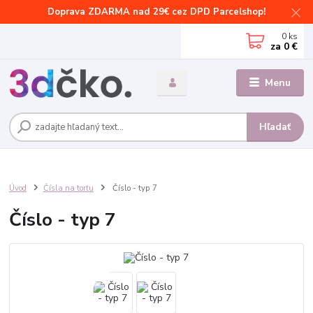
Doprava ZDARMA nad 29€ cez DPD Parcelshop!
0
ks
za
0 €
Menu
Hľadať
Úvod
Čísla na tortu
Číslo - typ 7
Číslo - typ 7