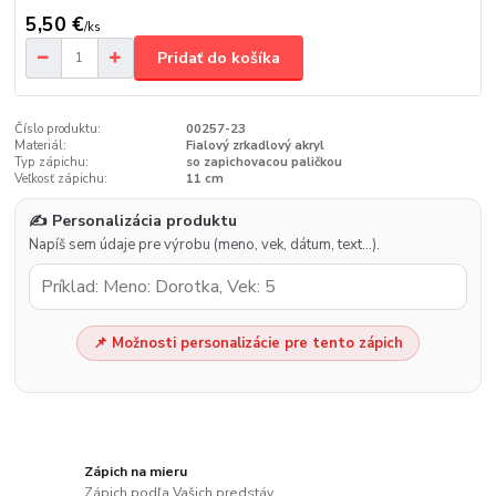
5,50 €
/
ks
Pridať do košíka
Číslo produktu:
00257-23
Materiál:
Fialový zrkadlový akryl
Typ zápichu:
so zapichovacou paličkou
Veľkosť zápichu:
11 cm
✍️ Personalizácia produktu
Napíš sem údaje pre výrobu (meno, vek, dátum, text…).
📌 Možnosti personalizácie pre tento zápich
Zápich na mieru
Zápich podľa Vašich predstáv.