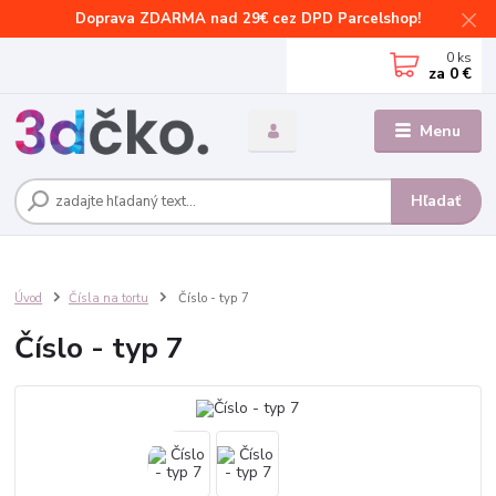
Doprava ZDARMA nad 29€ cez DPD Parcelshop!
0
ks
za
0 €
Menu
Hľadať
Úvod
Čísla na tortu
Číslo - typ 7
Číslo - typ 7