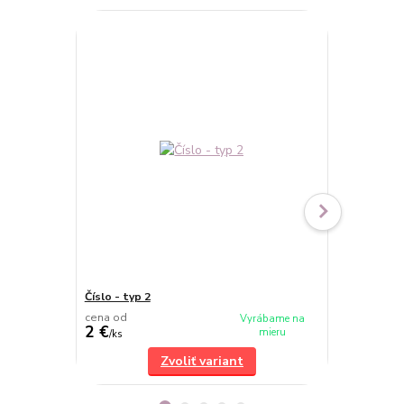
TOP produkt
Číslo - typ 2
Číslo - typ 4
cena od
cena od
Vyrábame na
2 €
2 €
mieru
/
ks
/
ks
Zvoliť variant