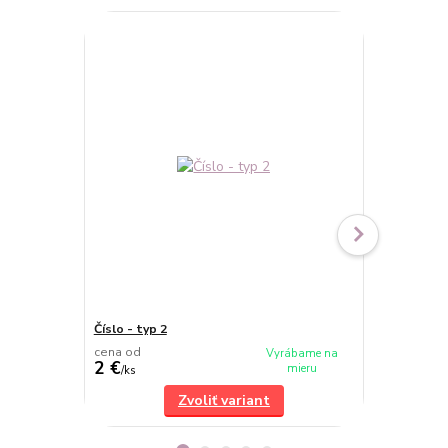
TOP produkt
Číslo - typ 2
Číslo - typ 4
cena od
cena od
Vyrábame na
2 €
2 €
mieru
/
ks
/
ks
Zvoliť variant