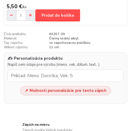
5,50 €
/
ks
Pridať do košíka
Číslo produktu:
00257-39
Materiál:
Čierny lesklý akryl
Typ zápichu:
so zapichovacou paličkou
Veľkosť zápichu:
11 cm
✍️ Personalizácia produktu
Napíš sem údaje pre výrobu (meno, vek, dátum, text…).
📌 Možnosti personalizácie pre tento zápich
Zápich na mieru
Zápich podľa Vašich predstáv.