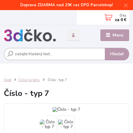
Doprava ZDARMA nad 29€ cez DPD Parcelshop!
0
ks
za
0 €
Menu
Hľadať
Úvod
Čísla na tortu
Číslo - typ 7
Číslo - typ 7