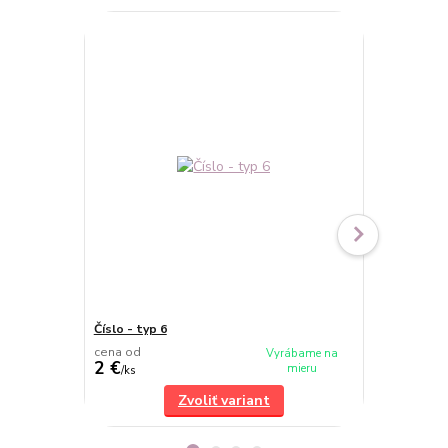
Číslo - typ 6
Číslo - typ 3
cena od
cena od
Vyrábame na
2 €
2 €
mieru
/
ks
/
ks
Zvoliť variant