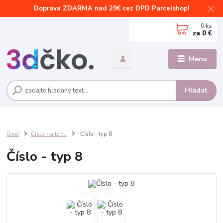
Doprava ZDARMA nad 29€ cez DPD Parcelshop!
0
ks
za
0 €
Menu
Hľadať
Úvod
Čísla na tortu
Číslo - typ 8
Číslo - typ 8