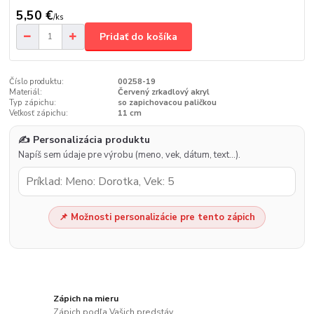
5,50 €
/
ks
Pridať do košíka
Číslo produktu:
00258-19
Materiál:
Červený zrkadlový akryl
Typ zápichu:
so zapichovacou paličkou
Veľkosť zápichu:
11 cm
✍️ Personalizácia produktu
Napíš sem údaje pre výrobu (meno, vek, dátum, text…).
📌 Možnosti personalizácie pre tento zápich
Zápich na mieru
Zápich podľa Vašich predstáv.