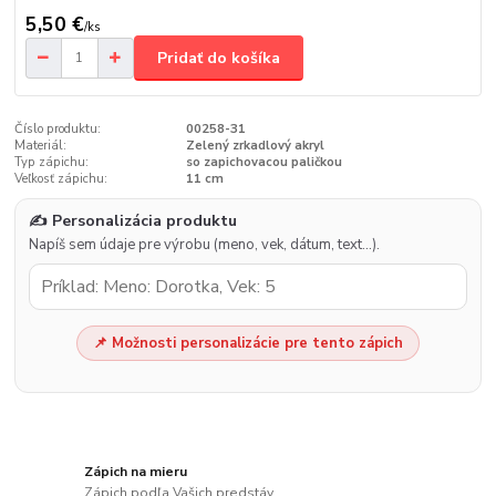
5,50 €
/
ks
Pridať do košíka
Číslo produktu:
00258-31
Materiál:
Zelený zrkadlový akryl
Typ zápichu:
so zapichovacou paličkou
Veľkosť zápichu:
11 cm
✍️ Personalizácia produktu
Napíš sem údaje pre výrobu (meno, vek, dátum, text…).
📌 Možnosti personalizácie pre tento zápich
Zápich na mieru
Zápich podľa Vašich predstáv.