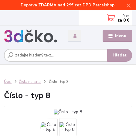
Doprava ZDARMA nad 29€ cez DPD Parcelshop!
0
ks
za
0 €
Menu
Hľadať
Úvod
Čísla na tortu
Číslo - typ 8
Číslo - typ 8