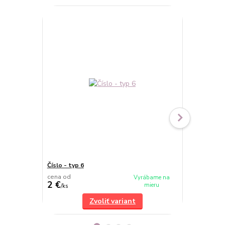
Číslo - typ 6
Číslo - typ 3
cena od
cena od
Vyrábame na
2 €
2 €
mieru
/
ks
/
ks
Zvoliť variant