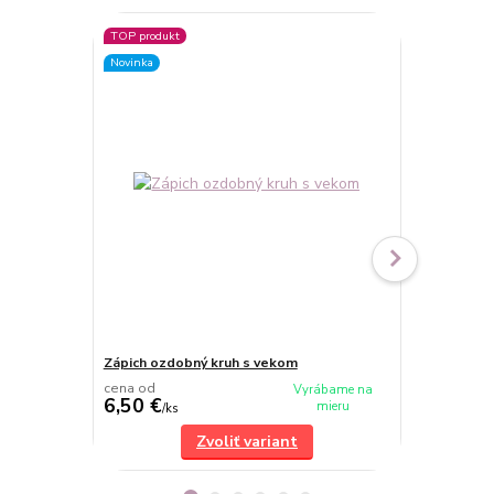
TOP produkt
Novinka
Zápich ozdobný kruh s vekom
Číslo - typ 2
cena od
cena od
Vyrábame na
6,50 €
2 €
mieru
/
ks
/
ks
Zvoliť variant