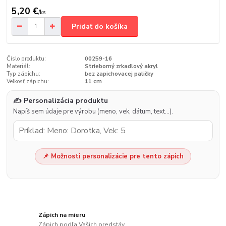
5,20 €
/
ks
Pridať do košíka
Číslo produktu:
00259-16
Materiál:
Strieborný zrkadlový akryl
Typ zápichu:
bez zapichovacej paličky
Veľkosť zápichu:
11 cm
✍️ Personalizácia produktu
Napíš sem údaje pre výrobu (meno, vek, dátum, text…).
📌 Možnosti personalizácie pre tento zápich
Zápich na mieru
Zápich podľa Vašich predstáv.