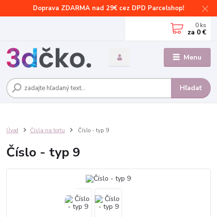
Doprava ZDARMA nad 29€ cez DPD Parcelshop!
0
ks
za
0 €
Menu
Hľadať
Úvod
Čísla na tortu
Číslo - typ 9
Číslo - typ 9