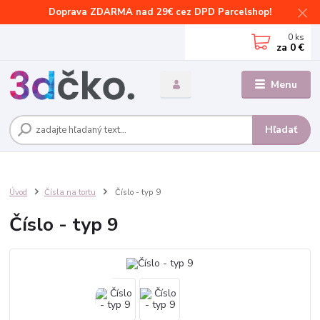
Doprava ZDARMA nad 29€ cez DPD Parcelshop!
0
ks
za
0 €
Menu
Hľadať
Úvod
Čísla na tortu
Číslo - typ 9
Číslo - typ 9