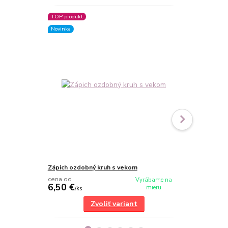
TOP produkt
Novinka
Zápich ozdobný kruh s vekom
Číslo - typ 2
cena od
cena od
Vyrábame na
6,50 €
2 €
mieru
/
ks
/
ks
Zvoliť variant