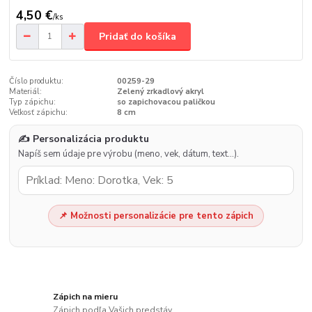
4,50 €
/
ks
Pridať do košíka
Číslo produktu:
00259-29
Materiál:
Zelený zrkadlový akryl
Typ zápichu:
so zapichovacou paličkou
Veľkosť zápichu:
8 cm
✍️ Personalizácia produktu
Napíš sem údaje pre výrobu (meno, vek, dátum, text…).
📌 Možnosti personalizácie pre tento zápich
Zápich na mieru
Zápich podľa Vašich predstáv.