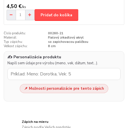
4,50 €
/
ks
Pridať do košíka
Číslo produktu:
00260-21
Materiál:
Fialový zrkadlový akryl
Typ zápichu:
so zapichovacou paličkou
Veľkosť zápichu:
8 cm
✍️ Personalizácia produktu
Napíš sem údaje pre výrobu (meno, vek, dátum, text…).
📌 Možnosti personalizácie pre tento zápich
Zápich na mieru
Zápich podľa Vašich predstáv.