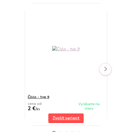
Číslo - typ 9
Číslo - typ 7
cena od
cena od
Vyrábame na
2 €
2 €
mieru
/
ks
/
ks
Zvoliť variant