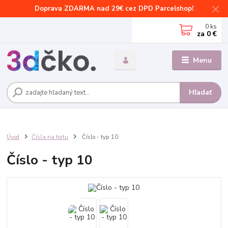
Doprava ZDARMA nad 29€ cez DPD Parcelshop!
0
ks
za
0 €
Menu
Hľadať
Úvod
Čísla na tortu
Číslo - typ 10
Číslo - typ 10