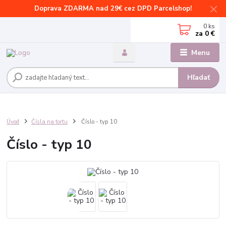
Doprava ZDARMA nad 29€ cez DPD Parcelshop!
0
ks
za
0 €
Menu
Hľadať
Úvod
Čísla na tortu
Číslo - typ 10
Číslo - typ 10