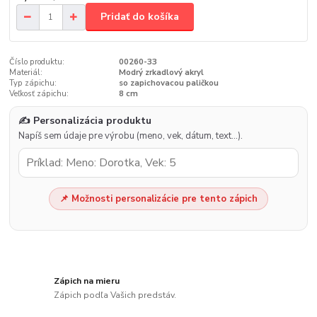
Pridať do košíka
Číslo produktu:
00260-33
Materiál:
Modrý zrkadlový akryl
Typ zápichu:
so zapichovacou paličkou
Veľkosť zápichu:
8 cm
✍️ Personalizácia produktu
Napíš sem údaje pre výrobu (meno, vek, dátum, text…).
📌 Možnosti personalizácie pre tento zápich
Zápich na mieru
Zápich podľa Vašich predstáv.