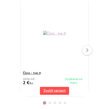
Číslo - typ 9
Číslo - typ 7
cena od
cena od
Vyrábame na
2 €
2 €
mieru
/
ks
/
ks
Zvoliť variant