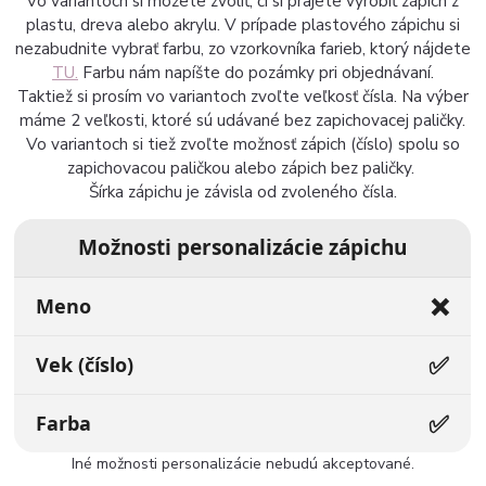
Vo variantoch si môžete zvoliť, či si prajete vyrobiť zápich z
plastu, dreva alebo akrylu. V prípade plastového zápichu si
nezabudnite vybrať farbu, zo vzorkovníka farieb, ktorý nájdete
TU.
Farbu nám napíšte do pozámky pri objednávaní.
Taktiež si prosím vo variantoch zvoľte veľkosť čísla. Na výber
máme 2 veľkosti, ktoré sú udávané bez zapichovacej paličky.
Vo variantoch si tiež zvoľte možnosť zápich (číslo) spolu so
zapichovacou paličkou alebo zápich bez paličky.
Šírka zápichu je závisla od zvoleného čísla.
Možnosti personalizácie zápichu
❌
Meno
✅
Vek (číslo)
✅
Farba
Iné možnosti personalizácie nebudú akceptované.