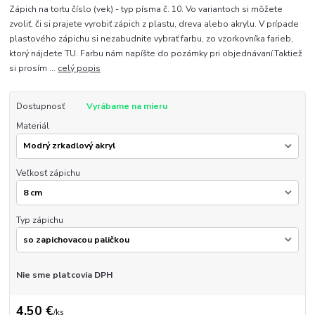
Zápich na tortu číslo (vek) - typ písma č. 10. Vo variantoch si môžete
zvoliť, či si prajete vyrobiť zápich z plastu, dreva alebo akrylu. V prípade
plastového zápichu si nezabudnite vybrať farbu, zo vzorkovníka farieb,
ktorý nájdete TU. Farbu nám napíšte do pozámky pri objednávaní.Taktiež
si prosím ...
celý popis
Dostupnosť
Vyrábame na mieru
Materiál
Veľkosť zápichu
Typ zápichu
Nie sme platcovia DPH
4,50 €
/
ks