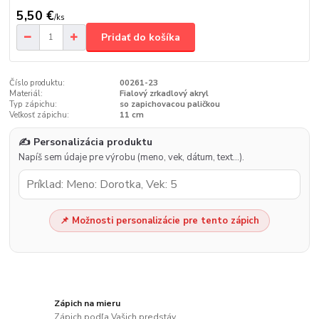
5,50 €
/
ks
Pridať do košíka
Číslo produktu:
00261-23
Materiál:
Fialový zrkadlový akryl
Typ zápichu:
so zapichovacou paličkou
Veľkosť zápichu:
11 cm
✍️ Personalizácia produktu
Napíš sem údaje pre výrobu (meno, vek, dátum, text…).
📌 Možnosti personalizácie pre tento zápich
Zápich na mieru
Zápich podľa Vašich predstáv.