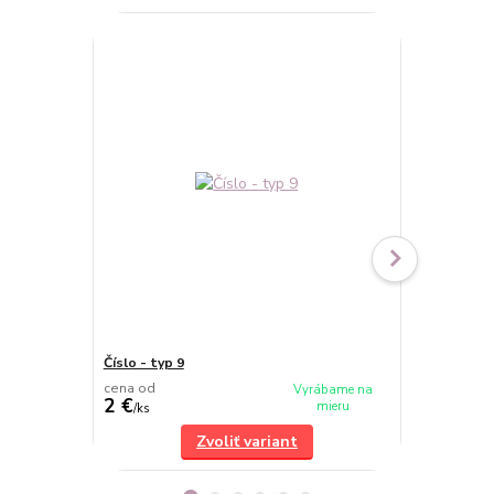
Číslo - typ 9
Číslo - typ 6
cena od
cena od
Vyrábame na
2 €
2 €
mieru
/
ks
/
ks
Zvoliť variant