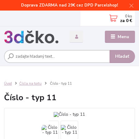
Doprava ZDARMA nad 29€ cez DPD Parcelshop!
0
ks
za
0 €
Menu
Hľadať
Úvod
Čísla na tortu
Číslo - typ 11
Číslo - typ 11