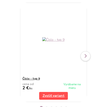
Číslo - typ 9
Číslo - typ 6
cena od
cena od
Vyrábame na
2 €
2 €
mieru
/
ks
/
ks
Zvoliť variant