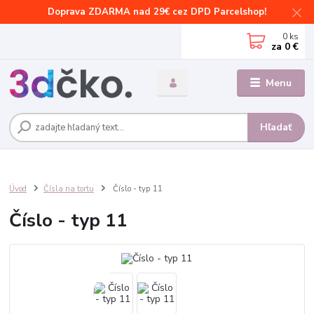
Doprava ZDARMA nad 29€ cez DPD Parcelshop!
0
ks
za
0 €
Menu
Hľadať
Úvod
Čísla na tortu
Číslo - typ 11
Číslo - typ 11