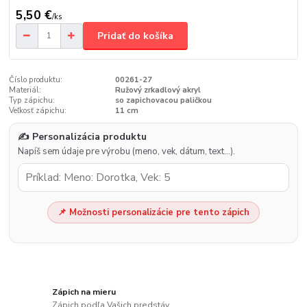
5,50 €
/
ks
Pridať do košíka
Číslo produktu:
00261-27
Materiál:
Ružový zrkadlový akryl
Typ zápichu:
so zapichovacou paličkou
Veľkosť zápichu:
11 cm
✍️ Personalizácia produktu
Napíš sem údaje pre výrobu (meno, vek, dátum, text…).
📌 Možnosti personalizácie pre tento zápich
Zápich na mieru
Zápich podľa Vašich predstáv.