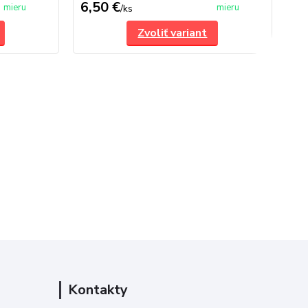
6,50 €
2 
mieru
mieru
/
ks
Zvoliť variant
Kontakty