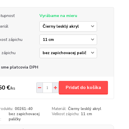
tupnosť
Vyrábame na mieru
eriál
kosť zápichu
 zápichu
 sme platcovia DPH
50 €
Pridať do košíka
/
ks
roduktu:
00261-40
Materiál:
Čierny lesklý akryl
bez zapichovacej
Veľkosť zápichu:
11 cm
:
paličky