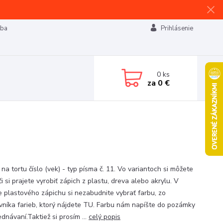
tba
Prihlásenie
0
ks
za
0 €
na tortu číslo (vek) - typ písma č. 11. Vo variantoch si môžete
 či si prajete vyrobiť zápich z plastu, dreva alebo akrylu. V
e plastového zápichu si nezabudnite vybrať farbu, zo
vníka farieb, ktorý nájdete TU. Farbu nám napíšte do pozámky
ednávaní.Taktiež si prosím ...
celý popis