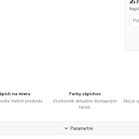
✍️ 
Napíš
ápich na mieru
Farby zápichov
podľa Vašich predstáv.
Vzorkovník aktuálne dostupných
Aký je 
farieb.
s
Parametre