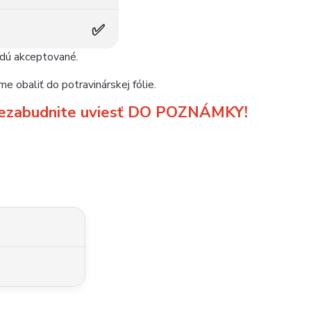
✅
udú akceptované.
e obaliť do potravinárskej fólie.
m nezabudnite uviesť DO POZNÁMKY!