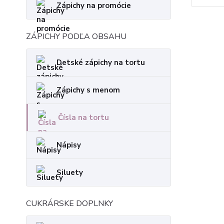
Zápichy na promócie
ZÁPICHY PODĽA OBSAHU
Detské zápichy na tortu
Zápichy s menom
Čísla na tortu
Nápisy
Siluety
CUKRÁRSKE DOPLNKY