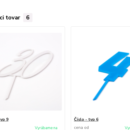
ci tovar
6
typ 9
Číslo - typ 6
cena od
Vyrábame na
Vy