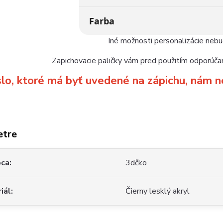
Farba
Iné možnosti personalizácie neb
Zapichovacie paličky vám pred použitím odporúčam
slo, ktoré má byť uvedené na zápichu, ná
etre
bca
3dčko
iál
Čierny lesklý akryl