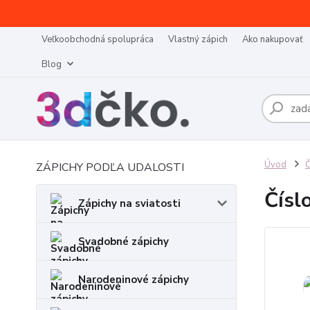
Veľkoobchodná spolupráca
Vlastný zápich
Ako nakupovať
Blog
Úvod
Č
ZÁPICHY PODĽA UDALOSTI
Čísl
Zápichy na sviatosti
Svadobné zápichy
Narodeninové zápichy