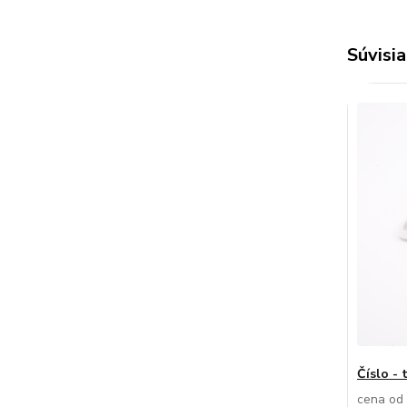
Súvisia
Číslo - 
cena od