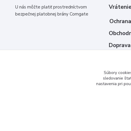
Vrátenie
U nás môžte platiť prostredníctvom
bezpečnej platobnej brány Comgate
Ochrana
Obchodn
Doprava
Ako nak
Kontakt
Súbory cookie
sledovanie šta
nastavenia pri pou
www.3dcko.sk