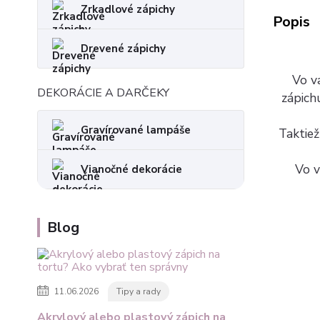
Zrkadlové zápichy
Popis
Drevené zápichy
Vo va
DEKORÁCIE A DARČEKY
zápich
Gravírované lampáše
Taktiež
Vo v
Vianočné dekorácie
Blog
11.06.2026
Tipy a rady
Akrylový alebo plastový zápich na