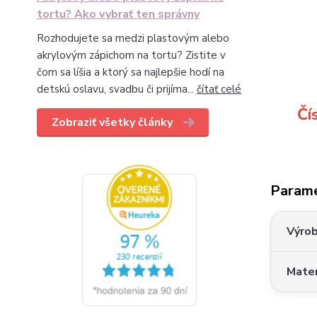
tortu? Ako vybrať ten správny
Rozhodujete sa medzi plastovým alebo
akrylovým zápichom na tortu? Zistite v
čom sa líšia a ktorý sa najlepšie hodí na
detskú oslavu, svadbu či prijíma...
čítať celé
Čí
Zobraziť všetky články
Param
Výro
Mater