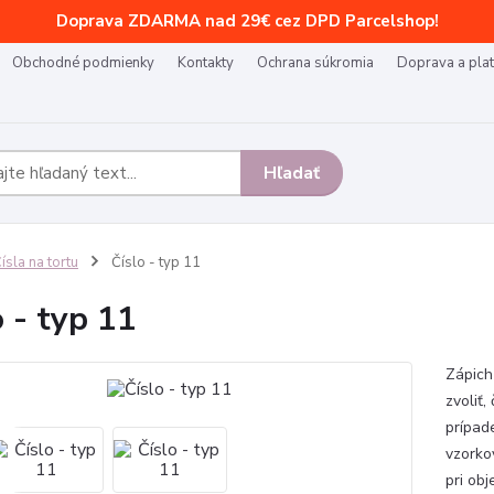
Doprava ZDARMA nad 29€ cez DPD Parcelshop!
Obchodné podmienky
Kontakty
Ochrana súkromia
Doprava a pla
Hľadať
ísla na tortu
Číslo - typ 11
o - typ 11
Zápich 
zvoliť,
prípad
vzorko
pri obj