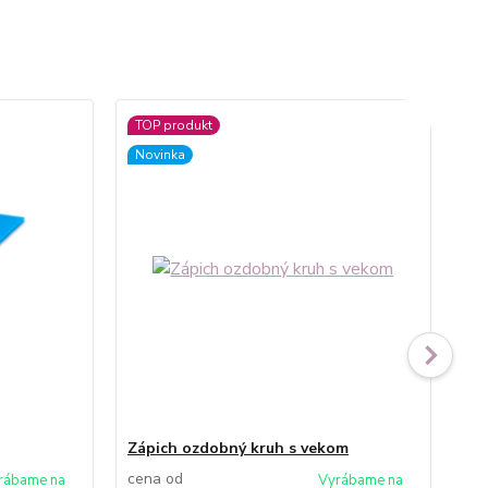
TOP produkt
Novinka
Zápich ozdobný kruh s vekom
Čís
cena od
ce
rábame na
Vyrábame na