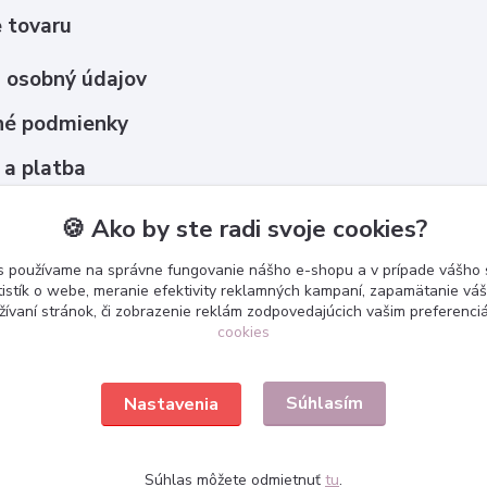
 tovaru
 osobný údajov
é podmienky
 a platba
upovať ?
🍪 Ako by ste radi svoje cookies?
s používame na správne fungovanie nášho e-shopu a v prípade vášho s
tistík o webe, meranie efektivity reklamných kampaní, zapamätanie v
žívaní stránok, či zobrazenie reklám zodpovedajúcich vašim preferenc
cookies
Súhlasím
Nastavenia
Súhlas môžete odmietnuť
tu
.