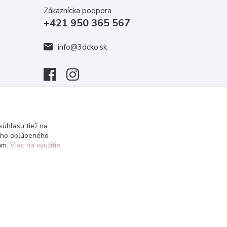
Zákaznícka podpora
+421 950 365 567
info@3dcko.sk
úhlasu tiež na
ášho obľúbeného
iám.
Viac na využitie
Vytvorené na
Eshop-rychlo.sk