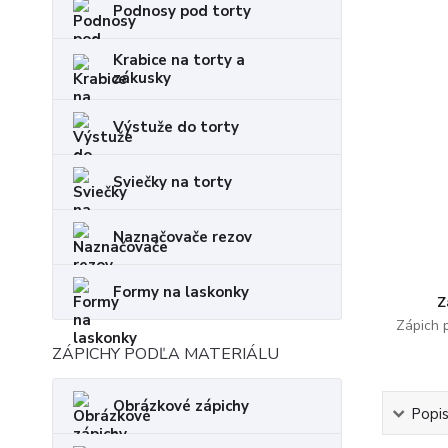
Podnosy pod torty
Krabice na torty a
zákusky
Výstuže do torty
Sviečky na torty
Naznačovače rezov
Formy na laskonky
Z
Zápich 
ZÁPICHY PODĽA MATERIÁLU
Obrázkové zápichy
Popi