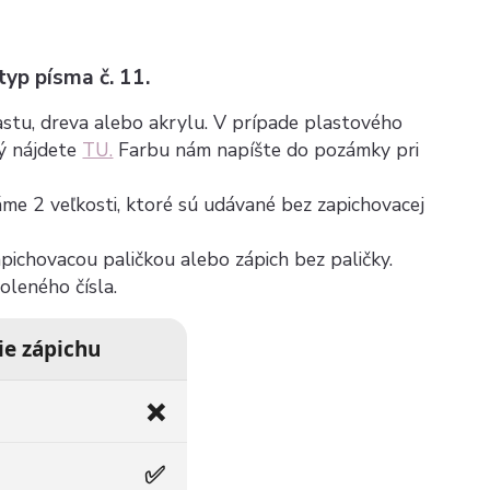
 typ písma č. 11.
plastu, dreva alebo akrylu. V prípade plastového
rý nájdete
TU.
Farbu nám napíšte do pozámky pri
máme 2 veľkosti, ktoré sú udávané bez zapichovacej
zapichovacou paličkou alebo zápich bez paličky.
voleného čísla.
ie zápichu
❌
✅