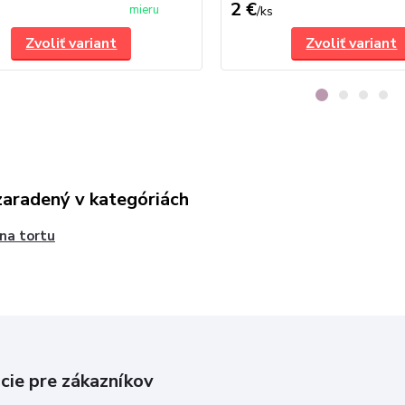
2 €
mieru
/
ks
Zvoliť variant
Zvoliť variant
zaradený v kategóriách
 na tortu
cie pre zákazníkov