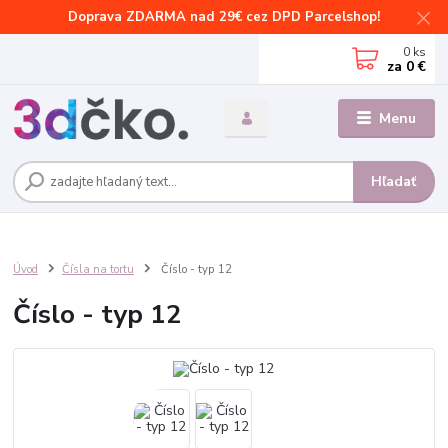
Doprava ZDARMA nad 29€ cez DPD Parcelshop!
0
ks
za
0 €
Menu
Hľadať
Úvod
Čísla na tortu
Číslo - typ 12
Číslo - typ 12