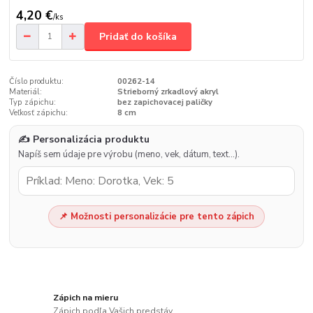
4,20 €
/
ks
Pridať do košíka
Číslo produktu:
00262-14
Materiál:
Strieborný zrkadlový akryl
Typ zápichu:
bez zapichovacej paličky
Veľkosť zápichu:
8 cm
✍️ Personalizácia produktu
Napíš sem údaje pre výrobu (meno, vek, dátum, text…).
📌 Možnosti personalizácie pre tento zápich
Zápich na mieru
Zápich podľa Vašich predstáv.