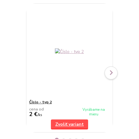
Číslo - typ 2
Číslo - typ 
cena od
cena od
Vyrábame na
2 €
2 €
mieru
/
ks
/
ks
Zvoliť variant