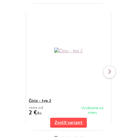
Číslo - typ 2
Číslo - typ 
cena od
cena od
Vyrábame na
2 €
2 €
mieru
/
ks
/
ks
Zvoliť variant