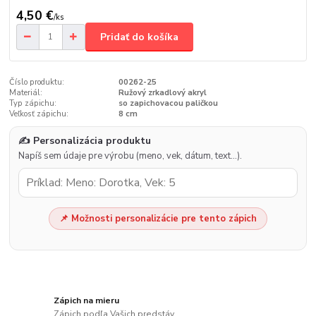
4,50 €
/
ks
Pridať do košíka
Číslo produktu:
00262-25
Materiál:
Ružový zrkadlový akryl
Typ zápichu:
so zapichovacou paličkou
Veľkosť zápichu:
8 cm
✍️ Personalizácia produktu
Napíš sem údaje pre výrobu (meno, vek, dátum, text…).
📌 Možnosti personalizácie pre tento zápich
Zápich na mieru
Zápich podľa Vašich predstáv.