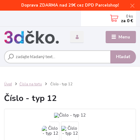
Doprava ZDARMA nad 29€ cez DPD Parcelshop!
0
ks
za
0 €
Menu
Hľadať
Úvod
Čísla na tortu
Číslo - typ 12
Číslo - typ 12