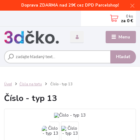
Doprava ZDARMA nad 29€ cez DPD Parcelshop!
0
ks
za
0 €
Menu
Hľadať
Úvod
Čísla na tortu
Číslo - typ 13
Číslo - typ 13