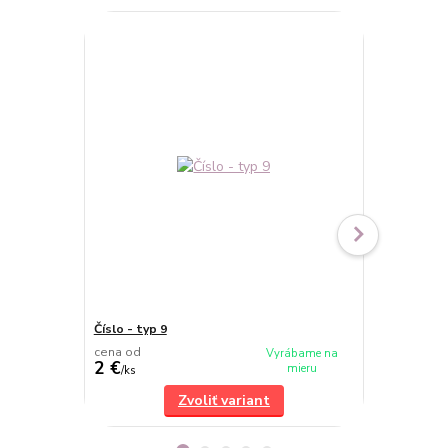
Číslo - typ 9
Číslo - typ 6
cena od
cena od
Vyrábame na
2 €
2 €
mieru
/
ks
/
ks
Zvoliť variant