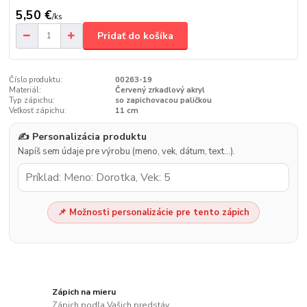
5,50 €
/
ks
Pridať do košíka
Číslo produktu:
00263-19
Materiál:
Červený zrkadlový akryl
Typ zápichu:
so zapichovacou paličkou
Veľkosť zápichu:
11 cm
✍️ Personalizácia produktu
Napíš sem údaje pre výrobu (meno, vek, dátum, text…).
📌 Možnosti personalizácie pre tento zápich
Zápich na mieru
Zápich podľa Vašich predstáv.