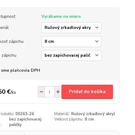
tupnosť
Vyrábame na mieru
eriál
kosť zápichu
 zápichu
 sme platcovia DPH
50 €
Pridať do košíka
/
ks
roduktu:
00263-26
Materiál:
Ružový zrkadlový akryl
bez zapichovacej
Veľkosť zápichu:
8 cm
:
paličky