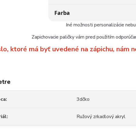
Farba
Iné možnosti personalizácie neb
Zapichovacie paličky vám pred použitím odporúčam
slo, ktoré má byť uvedené na zápichu, ná
etre
bca
3dčko
iál
Ružový zrkadlový akryl