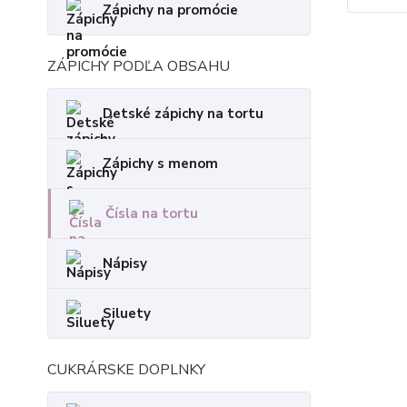
Zápichy na promócie
ZÁPICHY PODĽA OBSAHU
Detské zápichy na tortu
Zápichy s menom
Čísla na tortu
Nápisy
Siluety
CUKRÁRSKE DOPLNKY