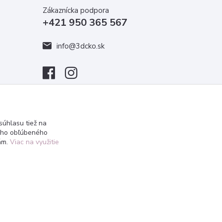
Zákaznícka podpora
+421 950 365 567
info@3dcko.sk
úhlasu tiež na
ášho obľúbeného
iám.
Viac na využitie
Vytvorené na
Eshop-rychlo.sk