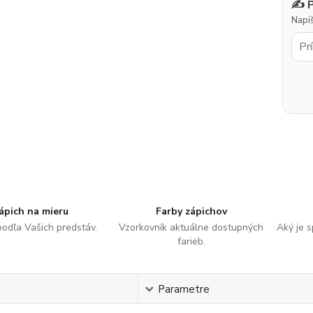
✍️ 
Napíš
ápich na mieru
Farby zápichov
podľa Vašich predstáv.
Vzorkovník aktuálne dostupných
Aký je 
farieb.
s
Parametre