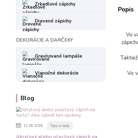
Zrkadlové zápichy
Popis
Drevené zápichy
Vo va
DEKORÁCIE A DARČEKY
zápich
Gravírované lampáše
Taktiež
Vo v
Vianočné dekorácie
Blog
11.06.2026
Tipy a rady
Akrylový alebo plastový zápich na