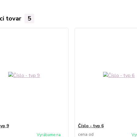
ci tovar
5
typ 9
Číslo - typ 6
cena od
Vyrábame na
Vy