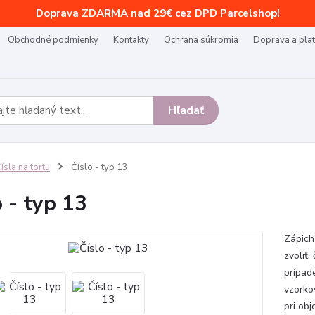
Doprava ZDARMA nad 29€ cez DPD Parcelshop!
Obchodné podmienky
Kontakty
Ochrana súkromia
Doprava a pla
Hľadať
ísla na tortu
Číslo - typ 13
o - typ 13
Zápich 
zvoliť,
prípad
vzorko
pri obj