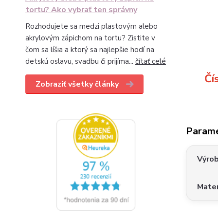
tortu? Ako vybrať ten správny
Rozhodujete sa medzi plastovým alebo
akrylovým zápichom na tortu? Zistite v
čom sa líšia a ktorý sa najlepšie hodí na
detskú oslavu, svadbu či prijíma...
čítať celé
Čí
Zobraziť všetky články
Param
Výro
Mater