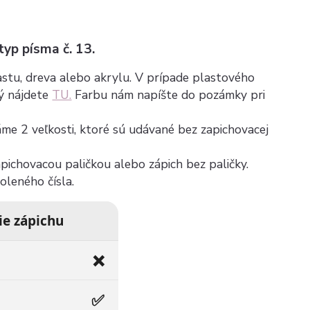
 typ písma č. 13.
plastu, dreva alebo akrylu. V prípade plastového
rý nájdete
TU.
Farbu nám napíšte do pozámky pri
máme 2 veľkosti, ktoré sú udávané bez zapichovacej
zapichovacou paličkou alebo zápich bez paličky.
voleného čísla.
ie zápichu
❌
✅