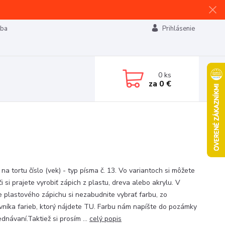
tba
Prihlásenie
0
ks
za
0 €
na tortu číslo (vek) - typ písma č. 13. Vo variantoch si môžete
 či si prajete vyrobiť zápich z plastu, dreva alebo akrylu. V
e plastového zápichu si nezabudnite vybrať farbu, zo
vníka farieb, ktorý nájdete TU. Farbu nám napíšte do pozámky
ednávaní.Taktiež si prosím ...
celý popis