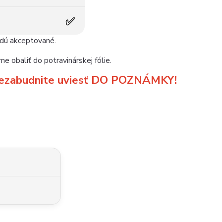
✅
udú akceptované.
e obaliť do potravinárskej fólie.
m nezabudnite uviesť DO POZNÁMKY!