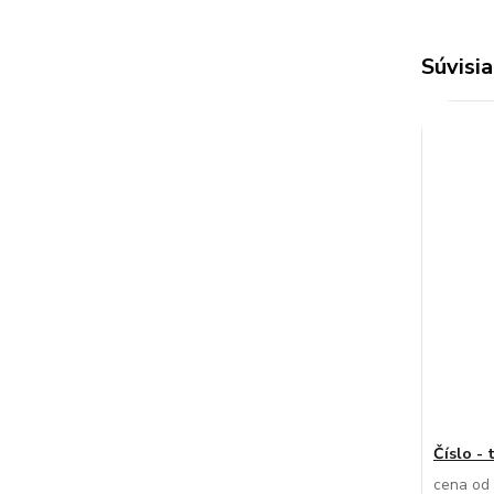
Súvisia
Číslo - 
cena od