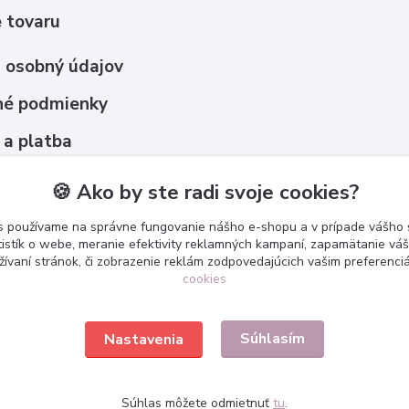
 tovaru
 osobný údajov
é podmienky
 a platba
upovať ?
🍪 Ako by ste radi svoje cookies?
s používame na správne fungovanie nášho e-shopu a v prípade vášho s
tistík o webe, meranie efektivity reklamných kampaní, zapamätanie v
žívaní stránok, či zobrazenie reklám zodpovedajúcich vašim preferenc
cookies
Súhlasím
Nastavenia
Súhlas môžete odmietnuť
tu
.