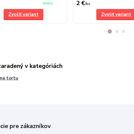
2 €
mieru
/
ks
Zvoliť variant
Zvoliť variant
zaradený v kategóriách
 na tortu
cie pre zákazníkov