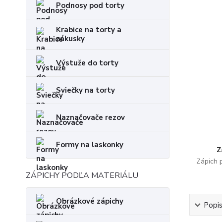
Podnosy pod torty
Krabice na torty a
zákusky
Výstuže do torty
Sviečky na torty
Naznačovače rezov
Formy na laskonky
Z
Zápich 
ZÁPICHY PODĽA MATERIÁLU
Obrázkové zápichy
Popi