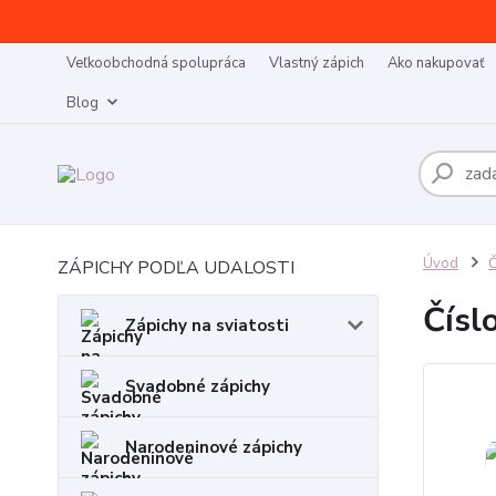
Veľkoobchodná spolupráca
Vlastný zápich
Ako nakupovať
Blog
Úvod
Č
ZÁPICHY PODĽA UDALOSTI
Čísl
Zápichy na sviatosti
Svadobné zápichy
Narodeninové zápichy