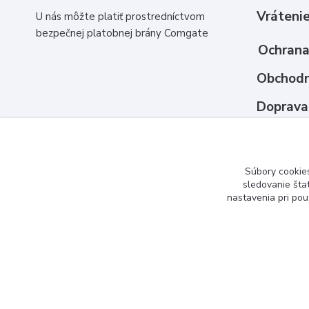
Vrátenie
U nás môžte platiť prostredníctvom
bezpečnej platobnej brány Comgate
Ochrana
Obchodn
Doprava
Ako nak
Kontakt
Súbory cookie
sledovanie šta
nastavenia pri pou
www.3dcko.sk