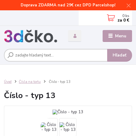
Doprava ZDARMA nad 29€ cez DPD Parcelshop!
0
ks
za
0 €
Menu
Hľadať
Úvod
Čísla na tortu
Číslo - typ 13
Číslo - typ 13