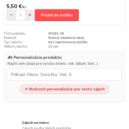
5,50 €
/
ks
Pridať do košíka
Číslo produktu:
00263-28
Materiál:
Ružový zrkadlový akryl
Typ zápichu:
bez zapichovacej paličky
Veľkosť zápichu:
11 cm
✍️ Personalizácia produktu
Napíš sem údaje pre výrobu (meno, vek, dátum, text…).
📌 Možnosti personalizácie pre tento zápich
Zápich na mieru
Zápich podľa Vašich predstáv.