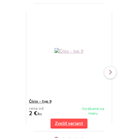
Číslo - typ 9
Číslo - typ 6
cena od
cena od
Vyrábame na
2 €
2 €
mieru
/
ks
/
ks
Zvoliť variant