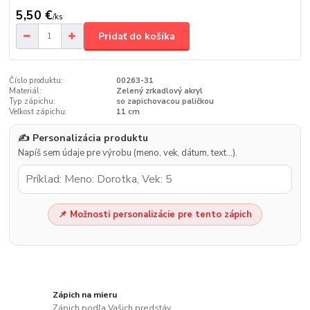
5,50 €
/
ks
Pridať do košíka
Číslo produktu:
00263-31
Materiál:
Zelený zrkadlový akryl
Typ zápichu:
so zapichovacou paličkou
Veľkosť zápichu:
11 cm
✍️ Personalizácia produktu
Napíš sem údaje pre výrobu (meno, vek, dátum, text…).
📌 Možnosti personalizácie pre tento zápich
Zápich na mieru
Zápich podľa Vašich predstáv.