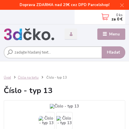
Doprava ZDARMA nad 29€ cez DPD Parcelshop!
0
ks
za
0 €
Menu
Hľadať
Úvod
Čísla na tortu
Číslo - typ 13
Číslo - typ 13