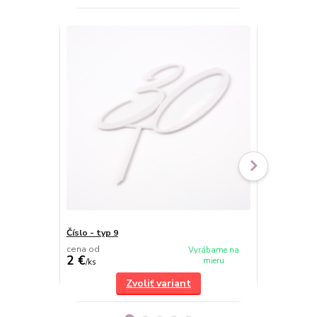
Číslo - typ 9
Číslo - typ 6
cena od
cena od
Vyrábame na
2 €
2 €
mieru
/
ks
/
ks
Zvoliť variant