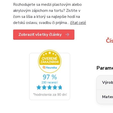
Rozhodujete sa medzi plastovým alebo
akrylovým zápichom na tortu? Zistite v
čom sa líšia a ktorý sa najlepšie hodí na
detskú oslavu, svadbu či prijíma...
čítať celé
Zobraziť všetky články
Čí
Param
Výro
Mater