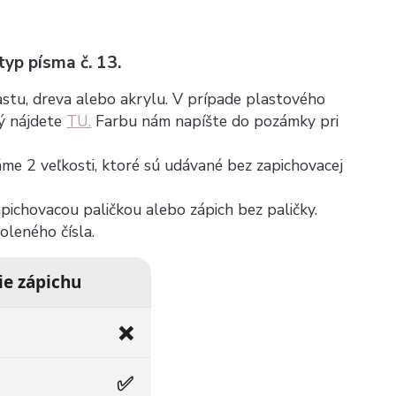
 typ písma č. 13.
plastu, dreva alebo akrylu. V prípade plastového
rý nájdete
TU.
Farbu nám napíšte do pozámky pri
máme 2 veľkosti, ktoré sú udávané bez zapichovacej
zapichovacou paličkou alebo zápich bez paličky.
voleného čísla.
ie zápichu
❌
✅