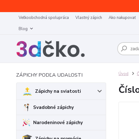
Veľkoobchodná spolupráca
Vlastný zápich
Ako nakupovať
Blog
Úvod
Č
ZÁPICHY PODĽA UDALOSTI
Čísl
Zápichy na sviatosti
Svadobné zápichy
Narodeninové zápichy
Zápichy na promócie