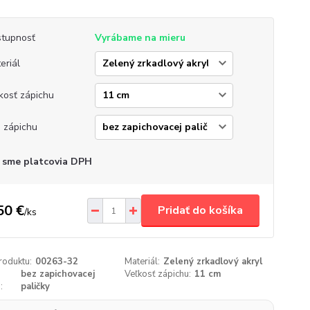
tupnosť
Vyrábame na mieru
eriál
kosť zápichu
 zápichu
 sme platcovia DPH
50 €
Pridať do košíka
/
ks
roduktu:
00263-32
Materiál:
Zelený zrkadlový akryl
bez zapichovacej
Veľkosť zápichu:
11 cm
:
paličky