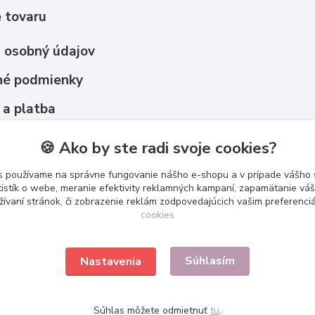
 tovaru
 osobný údajov
é podmienky
 a platba
upovať ?
🍪 Ako by ste radi svoje cookies?
s používame na správne fungovanie nášho e-shopu a v prípade vášho s
tistík o webe, meranie efektivity reklamných kampaní, zapamätanie v
žívaní stránok, či zobrazenie reklám zodpovedajúcich vašim preferenc
cookies
Súhlasím
Nastavenia
Súhlas môžete odmietnuť
tu
.