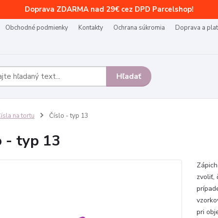
Doprava ZDARMA nad 29€ cez DPD Parcelshop!
Obchodné podmienky
Kontakty
Ochrana súkromia
Doprava a pla
Hľadať
ísla na tortu
Číslo - typ 13
o - typ 13
Zápich 
zvoliť,
prípad
vzorko
pri obj