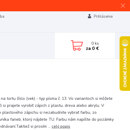
tba
Prihlásenie
0
ks
za
0 €
na tortu číslo (vek) - typ písma č. 13. Vo variantoch si môžete
 či si prajete vyrobiť zápich z plastu, dreva alebo akrylu. V
e plastového zápichu si nezabudnite vybrať farbu, zo
vníka farieb, ktorý nájdete TU. Farbu nám napíšte do pozámky
ednávaní.Taktiež si prosím ...
celý popis