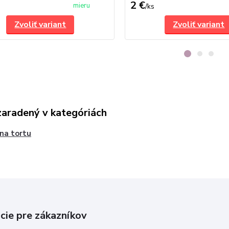
2 €
mieru
/
ks
Zvoliť variant
Zvoliť variant
zaradený v kategóriách
 na tortu
cie pre zákazníkov