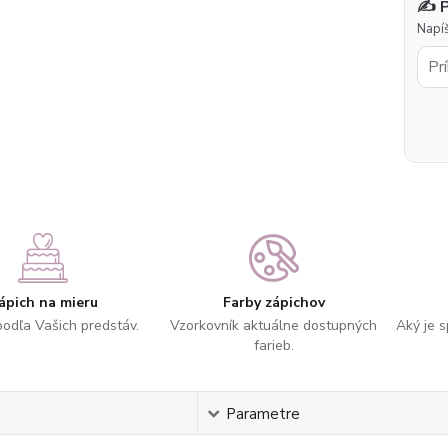
✍️ 
Napíš
ápich na mieru
Farby zápichov
podľa Vašich predstáv.
Vzorkovník aktuálne dostupných
Aký je 
farieb.
s
Parametre