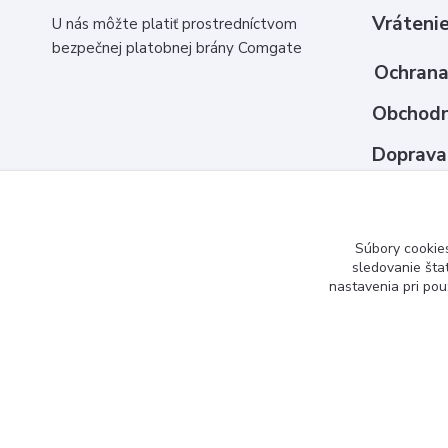
Vrátenie
U nás môžte platiť prostredníctvom
bezpečnej platobnej brány Comgate
Ochrana
Obchodn
Doprava
Ako nak
Kontakt
Súbory cookie
sledovanie šta
nastavenia pri pou
www.3dcko.sk