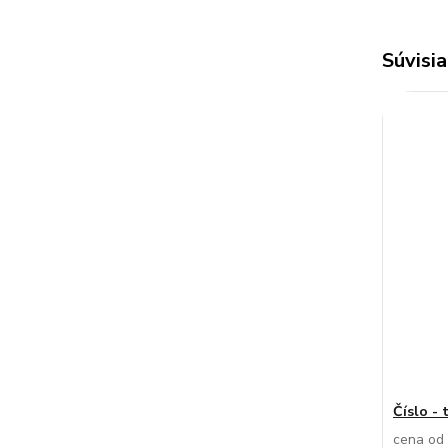
Súvisia
Číslo - 
cena od