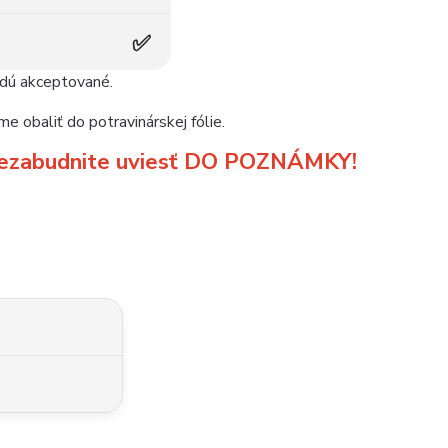
✅
udú akceptované.
e obaliť do potravinárskej fólie.
m nezabudnite uviesť DO POZNÁMKY!