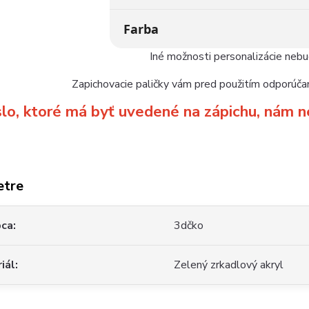
Farba
Iné možnosti personalizácie neb
Zapichovacie paličky vám pred použitím odporúčam
slo, ktoré má byť uvedené na zápichu, ná
etre
bca
3dčko
iál
Zelený zrkadlový akryl