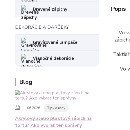
Popis
Drevené zápichy
DEKORÁCIE A DARČEKY
Vo va
zápich
Gravírované lampáše
Taktiež
Vianočné dekorácie
Vo v
Blog
11.06.2026
Tipy a rady
Akrylový alebo plastový zápich na
tortu? Ako vybrať ten správny