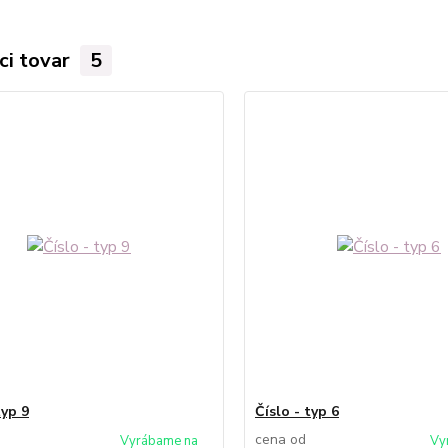
ci tovar
5
typ 9
Číslo - typ 6
cena od
Vyrábame na
Vy