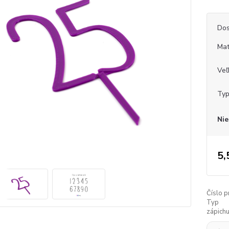
Dos
Mat
Veľ
Typ
Nie
5,
Číslo p
Typ
zápichu